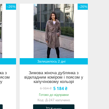
–26%
–26%
Залишилось 2 дні
ка з
Зимова жіноча дублянка з
оясом
відкладним коміром і поясом у
ру
капучіновому кольорі
5 184 ₴
6 984 ₴
Готово до відправки
Д-247 капучино
Купити