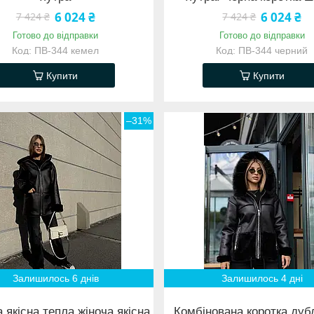
6 024 ₴
6 024 ₴
7 424 ₴
7 424 ₴
Готово до відправки
Готово до відправки
ПВ-344 кемел
ПВ-344 черний
Купити
Купити
–31%
Залишилось 6 днів
Залишилось 4 дні
 якісна тепла жіноча якісна
Комбінована коротка дуб