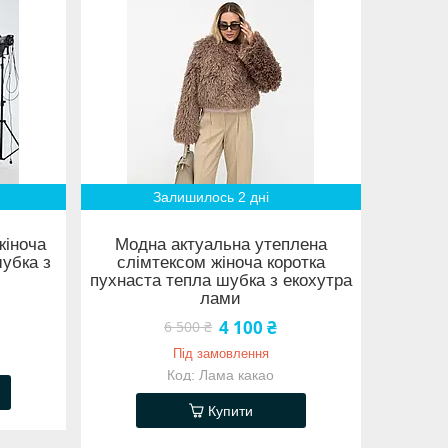
Залишилось 2 дні
жіноча
Модна актуальна утеплена
шубка з
слімтексом жіноча коротка
пухнаста тепла шубка з екохутра
лами
4 100 ₴
6 500 ₴
Під замовлення
Лама какао
Купити