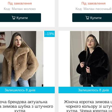
Під замовлення
Під замовлення
Милан молоко
Милан песочный
Купити
Купити
–19%
Залишилось 8 днів
Залишилось 8 днів
оча брендова актуальна
Жіноча коротка зимова 
а зимова шубка з штучного
чорного кольору зі шту
хутра
хутра. Чорна коротка 