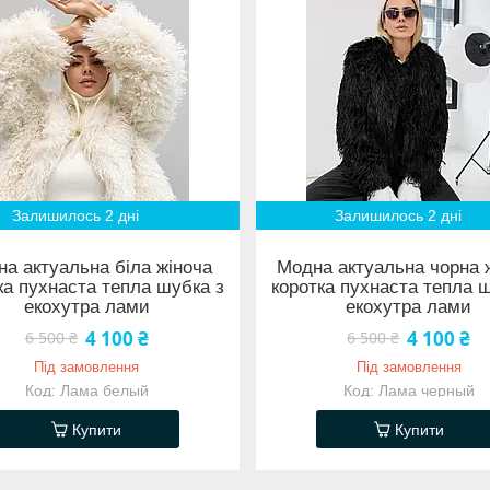
Залишилось 2 дні
Залишилось 2 дні
а актуальна біла жіноча
Модна актуальна чорна 
ка пухнаста тепла шубка з
коротка пухнаста тепла 
екохутра лами
екохутра лами
4 100 ₴
4 100 ₴
6 500 ₴
6 500 ₴
Під замовлення
Під замовлення
Лама белый
Лама черный
Купити
Купити