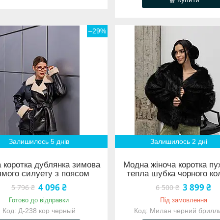
–29%
Залишилось 5 днів
Залишилось 2 дні
 коротка дублянка зимова
Модна жіноча коротка пу
ямого силуету з поясом
тепла шубка чорного ко
4 096 ₴
3 899 ₴
5 796 ₴
6 500 ₴
Готово до відправки
Під замовлення
Д-238 кор черный
Милан черний брилл