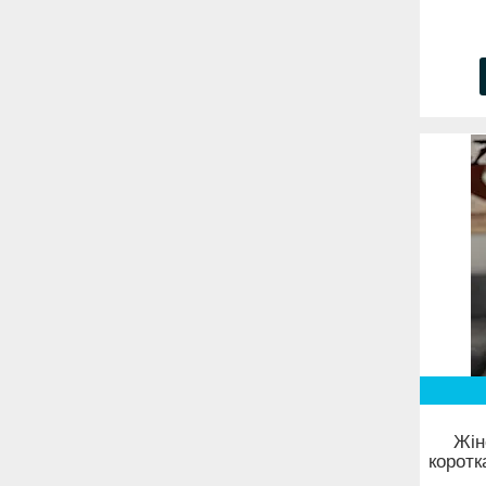
Жін
коротк