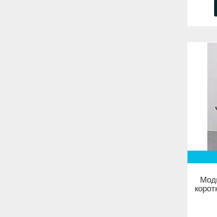
Модн
корот