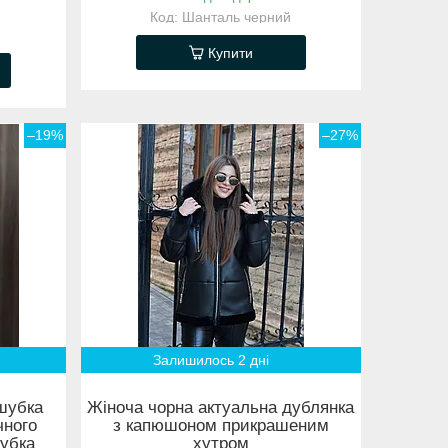
Шанталь черний
Купити
–19%
–27%
Залишилось 2 дні
шубка
Жіноча чорна актуальна дублянка
чного
з капюшоном прикрашеним
шубка
хутром