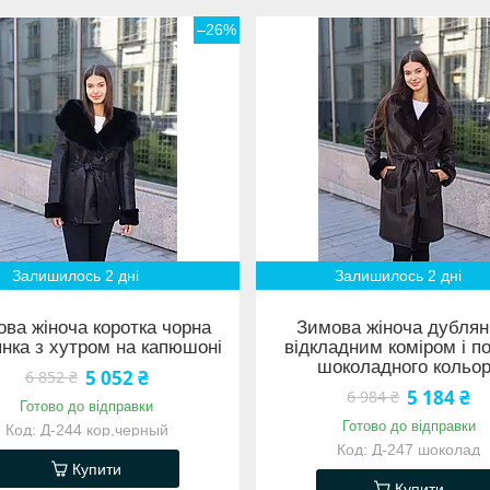
–26%
Залишилось 2 дні
Залишилось 2 дні
ва жіноча коротка чорна
Зимова жіноча дублян
нка з хутром на капюшоні
відкладним коміром і п
шоколадного кольо
5 052 ₴
6 852 ₴
5 184 ₴
6 984 ₴
Готово до відправки
Готово до відправки
Д-244 кор,черный
Д-247 шоколад
Купити
Купити