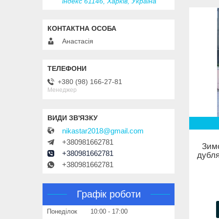
індекс 61146, Харків, Україна
Анастасія
+380 (98) 166-27-81
Менеджер
nikastar2018@gmail.com
+380981662781
Зимо
+380981662781
дубля
+380981662781
Графік роботи
Понеділок
10:00
17:00