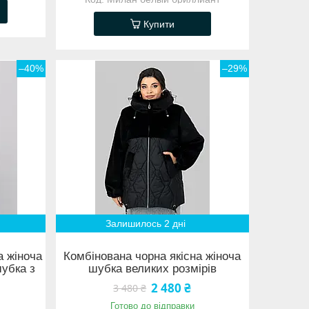
Купити
–40%
–29%
Залишилось 2 дні
а жіноча
Комбінована чорна якісна жіноча
шубка з
шубка великих розмірів
2 480 ₴
3 480 ₴
Готово до відправки