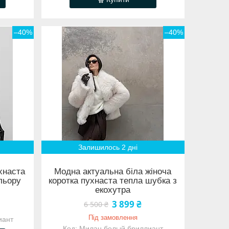
–40%
–40%
Залишилось 2 дні
хнаста
Модна актуальна біла жіноча
льору
коротка пухнаста тепла шубка з
екохутра
3 899 ₴
6 500 ₴
Під замовлення
иант
Милан белый бриллиант