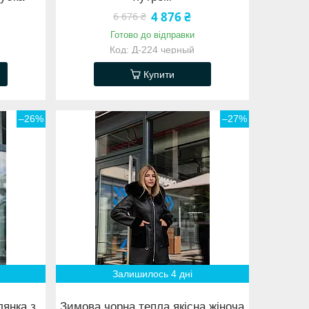
4 876 ₴
6 676 ₴
Готово до відправки
Д-224 черный
Купити
–26%
–27%
Залишилось 4 дні
лянка з
Зимова чорна тепла якісна жіноча