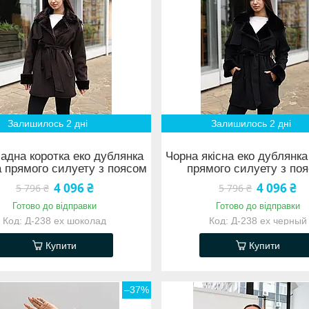
Залишилось 2 дні
Залишилось 2 дні
адна коротка еко дублянка
Чорна якісна еко дублянк
 прямого силуету з поясом
прямого силуету з по
4 096 ₴
4 096 ₴
5 796 ₴
5 796 ₴
Готово до відправки
Готово до відправки
Д-238 ех шоколад
Д-238 ех черный
Купити
Купити
–37%