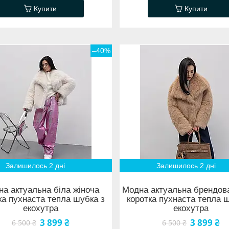
Купити
Купити
–40%
Залишилось 2 дні
Залишилось 2 дні
а актуальна біла жіноча
Модна актуальна брендов
ка пухнаста тепла шубка з
коротка пухнаста тепла 
екохутра
екохутра
3 899 ₴
3 899 ₴
6 500 ₴
6 500 ₴