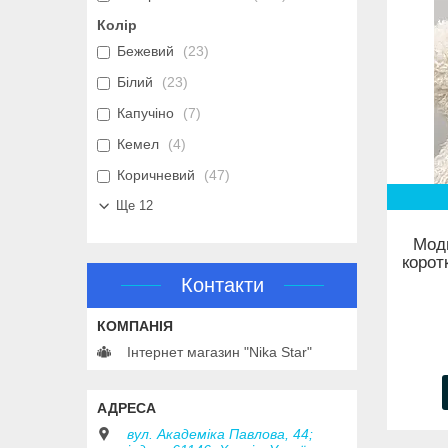
Колір
Бежевий
23
Білий
23
Капучіно
7
Кемел
4
Коричневий
47
Ще 12
Модн
корот
Контакти
Інтернет магазин "Nika Star"
вул. Академіка Павлова, 44;