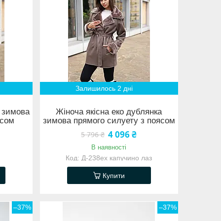
Залишилось 2 дні
а зимова
Жіноча якісна еко дублянка
ясом
зимова прямого силуету з поясом
4 096 ₴
5 796 ₴
В наявності
Д-238ex капучино лаз
Купити
–37%
–37%