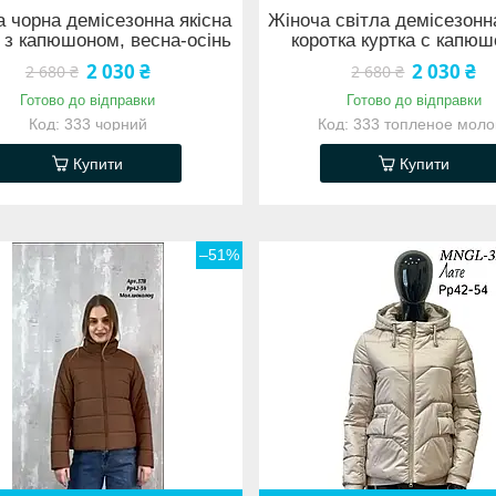
 чорна демісезонна якісна
Жіноча світла демісезонн
 з капюшоном, весна-осінь
коротка куртка с капю
2 030 ₴
2 030 ₴
2 680 ₴
2 680 ₴
Готово до відправки
Готово до відправки
333 чорний
333 топленое моло
Купити
Купити
–51%