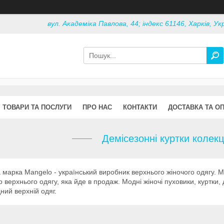
вул. Академіка Павлова, 44; індекс 61146, Харків, Ук
ТОВАРИ ТА ПОСЛУГИ
ПРО НАС
КОНТАКТИ
ДОСТАВКА ТА О
Демісезонні куртки колекц
 марка Mangelo - український виробник верхнього жіночого одягу. Ma
о верхнього одягу, яка йде в продаж. Модні жіночі пуховики, куртки,
дний верхній одяг.