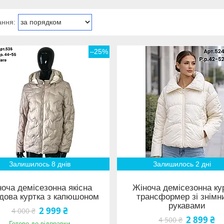
–25%
Залишилось 8 днів
Залишилось 2 дні
оча демісезонна якісна
Жіноча демісезонна ку
дова куртка з капюшоном
трансформер зі знім
рукавами
2 999 ₴
4 000 ₴
2 899 ₴
4 500 ₴
Готово до відправки