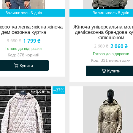
Залишилось 6 днів
Залишилось 8 днів
коротка легка якісна жіноча
Жіноча універсальна мо
демісезонна куртка
демісезонна брендова ку
капюшоном
1 799 ₴
3 680 ₴
2 060 ₴
2 680 ₴
Готово до відправки
Готово до відправки
378 чорний
331 пепел хаки
Купити
Купити
–37%