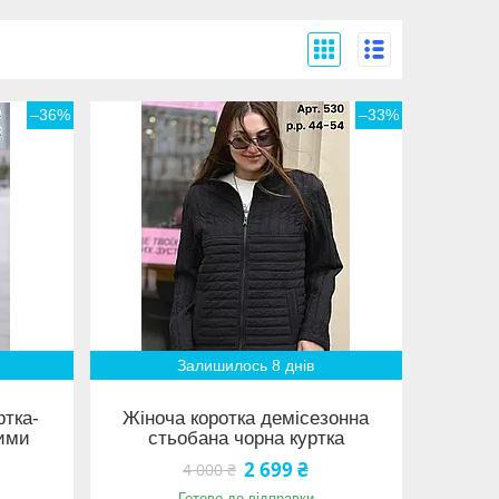
–36%
–33%
Залишилось 8 днів
ртка-
Жіноча коротка демісезонна
ними
стьобана чорна куртка
2 699 ₴
4 000 ₴
Готово до відправки