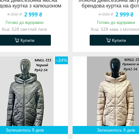
оча демісезонна якісна
Жіноча демісезонна акт
дова куртка з капюшоном
брендова куртка на філ
2 999 ₴
2 999 ₴
4 000 ₴
4 000 ₴
Готово до відправки
Готово до відправки
528 светлий лате
528 кава з молоко
Купити
Купити
–24%
Залишилось 9 днів
Залишилось 9 днів