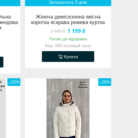
Залишилось 9 днів
альна
Жіноча демісезонна якісна
рендова
коротка яскрава рожева куртка
м
1 199 ₴
2 680 ₴
Готово до відправки
340 розовый пинк
Купити
–23%
–28%