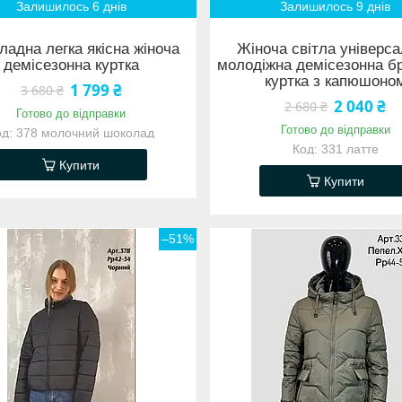
Залишилось 6 днів
Залишилось 9 днів
адна легка якісна жіноча
Жіноча світла універс
демісезонна куртка
молодіжна демісезонна б
куртка з капюшоно
1 799 ₴
3 680 ₴
2 040 ₴
2 680 ₴
Готово до відправки
Готово до відправки
378 молочний шоколад
331 латте
Купити
Купити
–51%