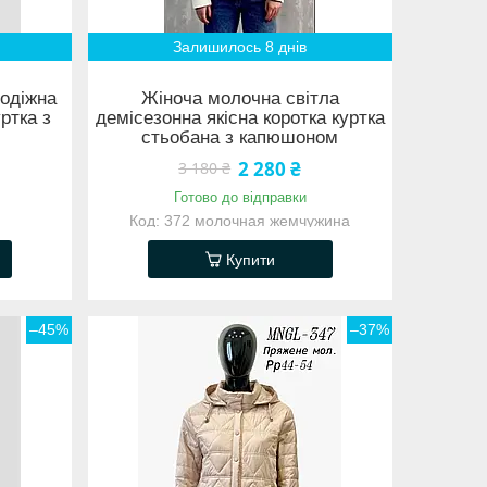
Залишилось 8 днів
лодіжна
Жіноча молочна світла
ртка з
демісезонна якісна коротка куртка
стьобана з капюшоном
2 280 ₴
3 180 ₴
Готово до відправки
372 молочная жемчужина
Купити
–45%
–37%