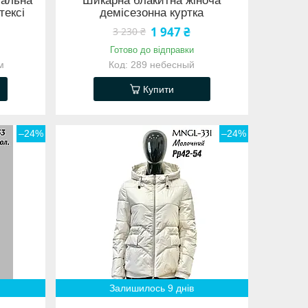
уальна
Шикарна блакитна жіноча
тексі
демісезонна куртка
1 947 ₴
3 230 ₴
Готово до відправки
м
289 небесный
Купити
–24%
–24%
Залишилось 9 днів