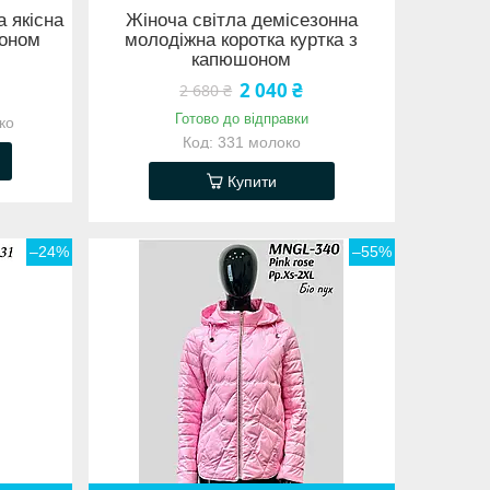
а якісна
Жіноча світла демісезонна
шоном
молодіжна коротка куртка з
капюшоном
2 040 ₴
2 680 ₴
Готово до відправки
ко
331 молоко
Купити
–24%
–55%