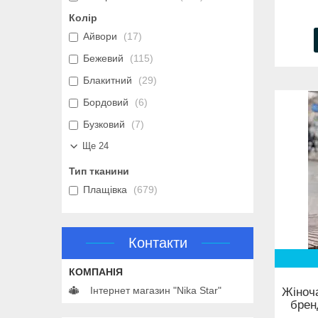
Колір
Айвори
17
Бежевий
115
Блакитний
29
Бордовий
6
Бузковий
7
Ще 24
Тип тканини
Плащівка
679
Контакти
Інтернет магазин "Nika Star"
Жіноча
брен