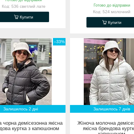
Готово до відправки
536 светлий лате
524 молочний
Купити
Купити
–33%
Залишилось 2 дні
Залишилось 7 днів
 чорна демісезонна якісна
Жіноча молочна демісе
дова куртка з капюшоном
якісна брендова куртк
капюшоном