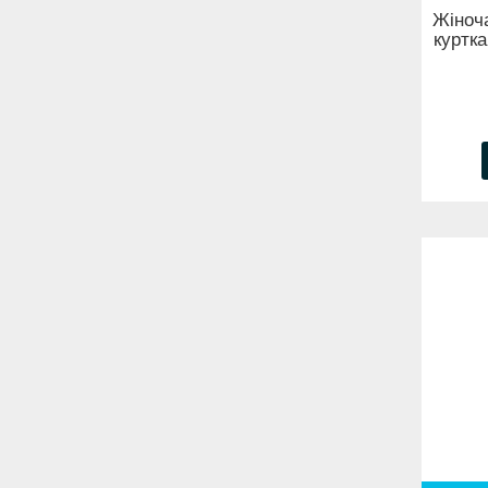
Жіноча
куртка