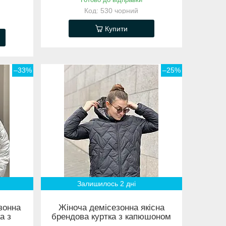
530 чорний
Купити
–33%
–25%
Залишилось 2 дні
зонна
Жіноча демісезонна якісна
а з
брендова куртка з капюшоном