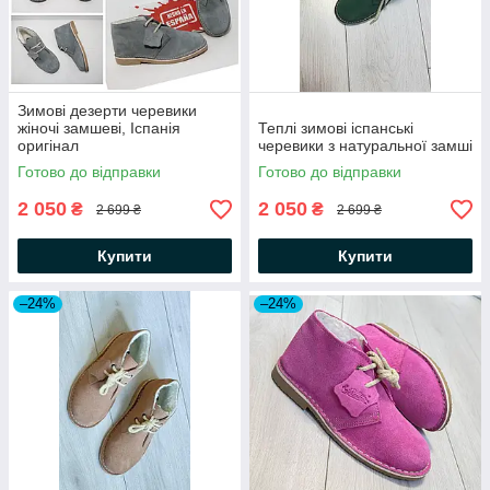
Зимові дезерти черевики
жіночі замшеві, Іспанія
Теплі зимові іспанські
оригінал
черевики з натуральної замші
Готово до відправки
Готово до відправки
2 050
2 050
₴
₴
2 699 ₴
2 699 ₴
Купити
Купити
–24%
–24%