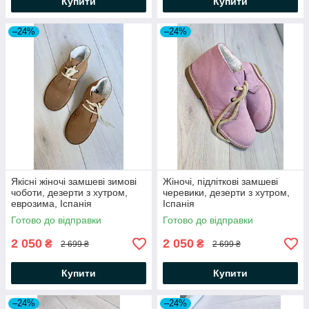
Купити
Купити
–24%
–24%
Якісні жіночі замшеві зимові
Жіночі, підліткові замшеві
чоботи, дезерти з хутром,
черевики, дезерти з хутром,
еврозима, Іспанія
Іспанія
Готово до відправки
Готово до відправки
2 050
2 050
₴
₴
2 699 ₴
2 699 ₴
Купити
Купити
–24%
–24%