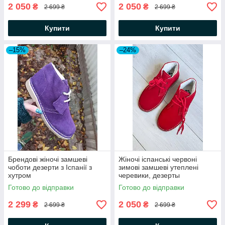
2 050
2 050
₴
₴
2 699 ₴
2 699 ₴
Купити
Купити
–15%
–24%
Брендові жіночі замшеві
Жіночі іспанські червоні
чоботи дезерти з Іспанії з
зимові замшеві утеплені
хутром
черевики, дезерты
Готово до відправки
Готово до відправки
2 299
2 050
₴
₴
2 699 ₴
2 699 ₴