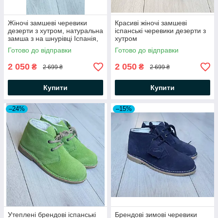
Жіночі замшеві черевики
Красиві жіночі замшеві
дезерти з хутром, натуральна
іспанські черевики дезерти з
замша з на шнурівці Іспанія,
хутром
оригінал
Готово до відправки
Готово до відправки
2 050
2 050
₴
₴
2 699 ₴
2 699 ₴
Купити
Купити
–24%
–15%
Утеплені брендові іспанські
Брендові зимові черевики