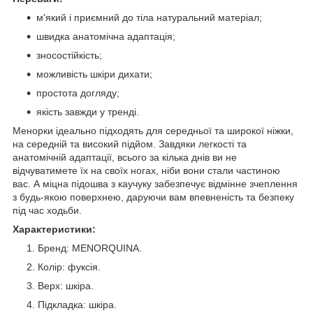
м'який і приємний до тіла натуральний матеріал;
швидка анатомічна адаптація;
зносостійкість;
можливість шкіри дихати;
простота догляду;
якість завжди у тренді.
Менорки ідеально підходять для середньої та широкої ніжки,
на середній та високий підйом. Завдяки легкості та
анатомічній адаптації, всього за кілька днів ви не
відчуватимете їх на своїх ногах, ніби вони стали частиною
вас. А міцна підошва з каучуку забезпечує відмінне зчеплення
з будь-якою поверхнею, даруючи вам впевненість та безпеку
під час ходьби.
Характеристики:
Бренд: MENORQUINA.
Колір: фуксія.
Верх: шкіра.
Підкладка: шкіра.