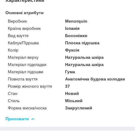
Характеристики
Основні атрибути
Виробник
Menorquin
Країна виробник
Іспанія
Вид взуття
Босоніжки
Каблук/Підошва
Плоска підошва
Колір
Фуксія
Матеріал верху
Натуральна шкіра
Матеріал підкладки
Натуральна шкіра
Матеріал підошви
Гума
Повнота взуття
Анатомічна будова колодки
Розмір жіночого взуття
37
Стан
Новий
Стиль
Міський
Форма миска/носка
Закруглений
Приховати