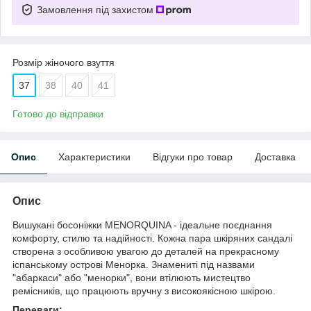
Замовлення під захистом
Розмір жіночого взуття
37
38
40
41
Готово до відправки
Опис
Характеристики
Відгуки про товар
Доставка
Опис
Вишукані босоніжки MENORQUINA - ідеальне поєднання
комфорту, стилю та надійності. Кожна пара шкіряних сандалі
створена з особливою увагою до деталей на прекрасному
іспанському острові Менорка. Знамениті під назвами
"абаркаси" або "менорки", вони втілюють мистецтво
ремісників, що працюють вручну з високоякісною шкірою.
Переваги: