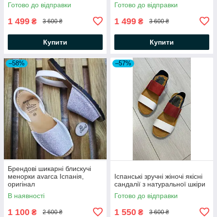
Готово до відправки
Готово до відправки
1 499
1 499
₴
₴
3 600 ₴
3 600 ₴
Купити
Купити
–58%
–57%
Брендові шикарні блискучі
менорки avarca Іспанія,
Іспанські зручні жіночі якісні
оригінал
сандалії з натуральної шкіри
В наявності
Готово до відправки
1 100
1 550
₴
₴
2 600 ₴
3 600 ₴