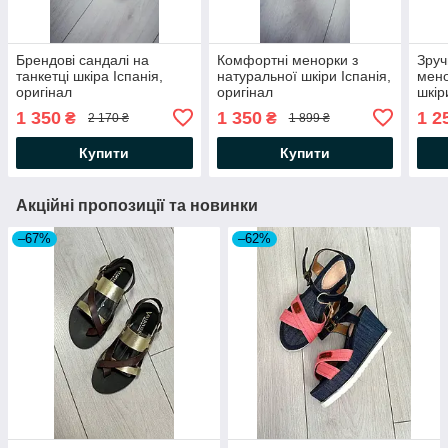
Брендові сандалі на
Комфортні менорки з
Зруч
танкетці шкіра Іспанія,
натуральної шкіри Іспанія,
мено
оригінал
оригінал
шкір
1 350
1 350
1 2
₴
₴
2 170 ₴
1 899 ₴
Купити
Купити
Акційні пропозиції та новинки
–67%
–62%