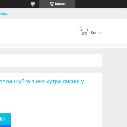
Кошик
раїна
Кошик
епла шубка з еко хутра лисиці у
0
0