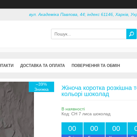
вул. Академіка Павлова, 44; індекс 61146, Харків, Ук
НТАКТИ
ДОСТАВКА ТА ОПЛАТА
ПОВЕРНЕННЯ ТА ОБМІН
–39%
Жіноча коротка розкішна т
кольорі шоколад
В наявності
Код:
СН 7 лиса шоколад
0
0
0
0
0
0