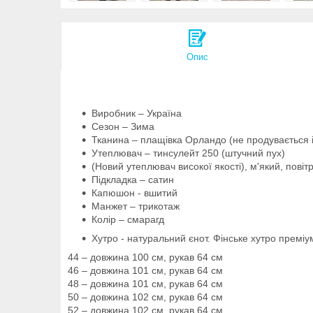
Опис
Виробник – Україна
Сезон – Зима
Тканина – плащівка Орландо (не продувається і
Утеплювач – тинсулейт 250 (штучний пух)
(Новий утеплювач високої якості), м'який, повіт
Підкладка – сатин
Капюшон - вшитий
Манжет – трикотаж
Колір – смарагд
Хутро - натуральний єнот. Фінське хутро преміум
44 – довжина 100 см, рукав 64 см
46 – довжина 101 см, рукав 64 см
48 – довжина 101 см, рукав 64 см
50 – довжина 102 см, рукав 64 см
52 – довжина 102 см, рукав 64 см