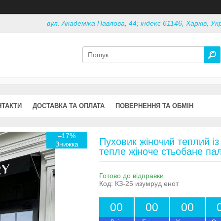
вул. Академіка Павлова, 44; індекс 61146, Харків, Ук
НТАКТИ
ДОСТАВКА ТА ОПЛАТА
ПОВЕРНЕННЯ ТА ОБМІН
–17%
Пуховик жіночий теплий і
тепле жіноче стьобане пал
Готово до відправки
Код:
КЗ-25 изумруд енот
0
0
0
0
0
0