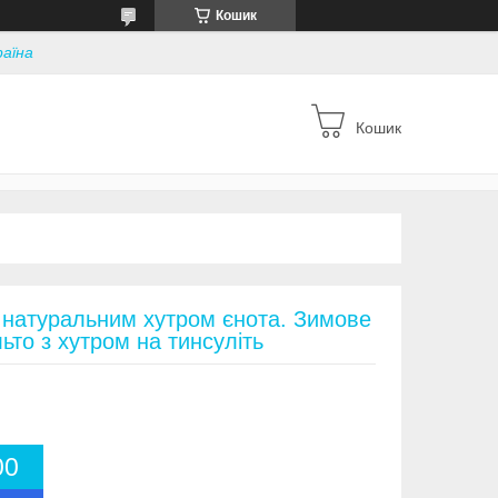
Кошик
раїна
Кошик
з натуральним хутром єнота. Зимове
ьто з хутром на тинсуліть
0
0