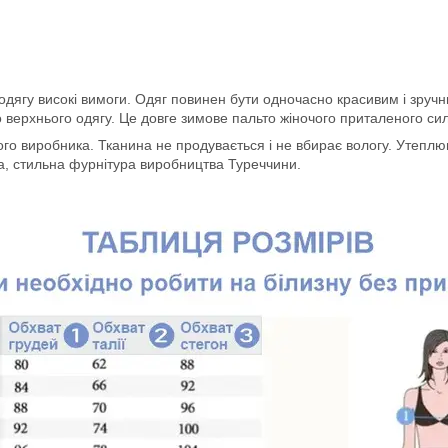
о одягу високі вимоги. Одяг повинен бути одночасно красивим і зру
о верхнього одягу. Це довге зимове пальто жіночого приталеного сил
ького виробника. Тканина не продувається і не вбирає вологу. Утеп
ша, стильна фурнітура виробництва Туреччини.