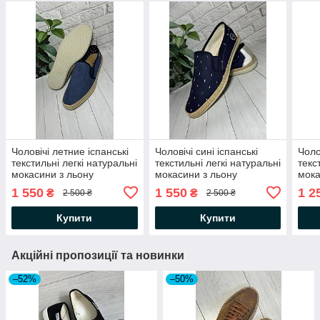
Чоловічі летние іспанські
Чоловічі сині іспанські
Чоло
текстильні легкі натуральні
текстильні легкі натуральні
текс
мокасини з льону
мокасини з льону
мок
1 550
1 550
1 2
₴
₴
2 500 ₴
2 500 ₴
Купити
Купити
Акційні пропозиції та новинки
–52%
–50%