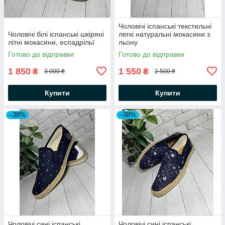
Чоловічі іспанські текстильні
Чоловічі білі іспанські шкіряні
легкі натуральні мокасини з
літні мокасини, еспадрільї
льону
Готово до відправки
Готово до відправки
1 850
1 550
₴
₴
3 000 ₴
2 500 ₴
Купити
Купити
–38%
–38%
Чоловічі сині іспанські
Чоловічі сині іспанські