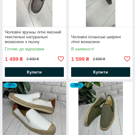
Чоловічі зручны літні якісний
текстильні натуральні
Чоловічі іспанські шкіряні
мокасини з льону
літні мокасини
Готово до відправки
В наявності
1 499
1 599
₴
₴
2 600 ₴
2 600 ₴
Купити
Купити
–38%
–38%