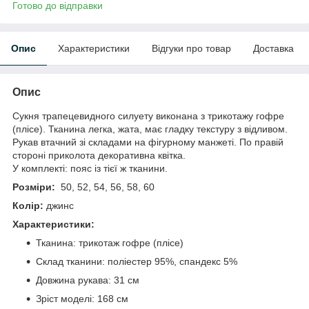
Готово до відправки
Опис
Характеристики
Відгуки про товар
Доставка
Опис
Сукня трапецевидного силуету виконана з трикотажу гофре
(плісе). Тканина легка, жата, має гладку текстуру з відливом.
Рукав втачний зі складами на фігурному манжеті. По правій
стороні приколота декоративна квітка.
У комплекті: пояс із тієї ж тканини.
Розміри:
50, 52, 54, 56, 58, 60
Колір:
джинс
Характеристики:
Тканина: трикотаж гофре (плісе)
Склад тканини: поліестер 95%, спандекс 5%
Довжина рукава: 31 см
Зріст моделі: 168 см