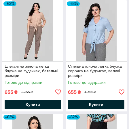
–63%
–63%
Елегантна жіноча легка
Стильна жіноча легка блузка
блузка на ґудзиках, батальні
сорочка на ґудзиках, великі
розміри
розміри
Готово до відправки
Готово до відправки
655
655
₴
₴
1 755 ₴
1 755 ₴
Купити
Купити
–63%
–62%