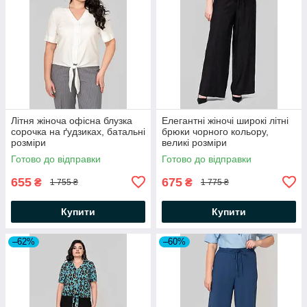
Літня жіноча офісна блузка
Елегантні жіночі широкі літні
сорочка на ґудзиках, батальні
брюки чорного кольору,
розміри
великі розміри
Готово до відправки
Готово до відправки
655
675
₴
₴
1 755 ₴
1 775 ₴
Купити
Купити
–62%
–60%