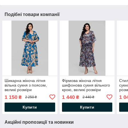
Подібні товари компанії
Шикарна жіноча літня
Фірмова жіноча літня
Стил
вільна сукня з поясом,
шифонова сукня вільного
сукн
великі розміри
крою, великі розміри
розм
1 150
1 440
1 0
₴
₴
2 250 ₴
2 440 ₴
Купити
Купити
Акційні пропозиції та новинки