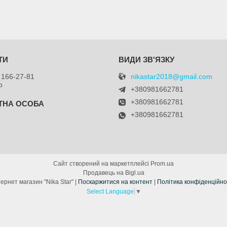
nikastar2018@gmail.com
 166-27-81
р
+380981662781
+380981662781
+380981662781
я
Сайт створений на маркетплейсі
Prom.ua
Продавець на Bigl.ua
Інтернет магазин "Nika Star" |
Поскаржитися на контент
|
Політика конфіденційно
Select Language
▼