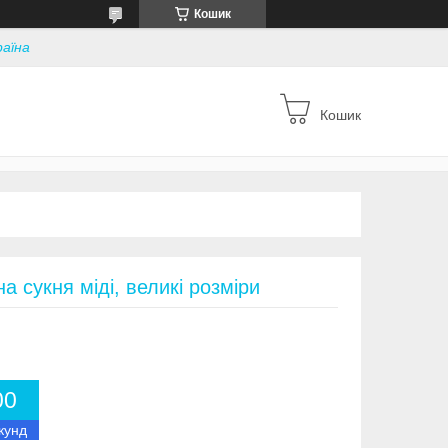
Кошик
раїна
Кошик
а сукня міді, великі розміри
0
0
кунд