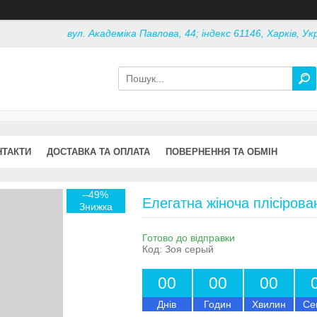
вул. Академіка Павлова, 44; індекс 61146, Харків, Ук
НТАКТИ
ДОСТАВКА ТА ОПЛАТА
ПОВЕРНЕННЯ ТА ОБМІН
–49%
Елегатна жіноча плісірован
Готово до відправки
Код:
Зоя серый
0
0
0
0
0
0
Днів
Годин
Хвилин
Се