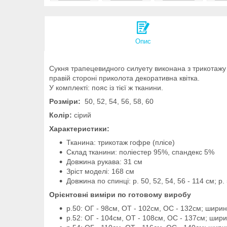
Опис
Сукня трапецевидного силуету виконана з трикотажу г
правій стороні приколота декоративна квітка.
У комплекті: пояс із тієї ж тканини.
Розміри:
50, 52, 54, 56, 58, 60
Колір:
сірий
Характеристики:
Тканина: трикотаж гофре (плісе)
Склад тканини: поліестер 95%, спандекс 5%
Довжина рукава: 31 см
Зріст моделі: 168 см
Довжина по спинці: р. 50, 52, 54, 56 - 114 см; р.
Орієнтовні виміри по готовому виробу
р.50: ОГ - 98см, ОТ - 102см, ОС - 132см; шири
р.52: ОГ - 104см, ОТ - 108см, ОС - 137см; шир