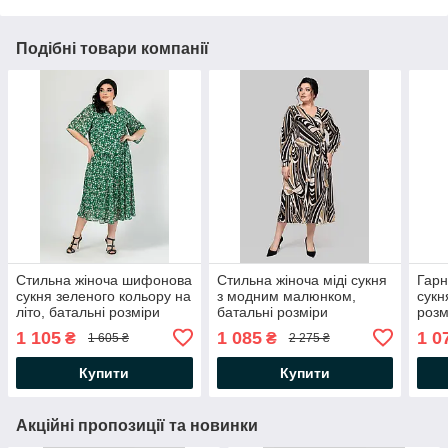
Подібні товари компанії
Стильна жіноча шифонова
Стильна жіноча міді сукня
Гарн
сукня зеленого кольору на
з модним малюнком,
сукн
літо, батальні розміри
батальні розміри
розм
1 105
1 085
1 0
₴
₴
1 605 ₴
2 275 ₴
Купити
Купити
Акційні пропозиції та новинки