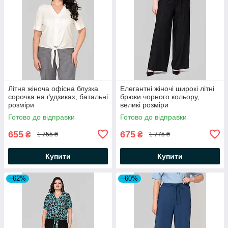
Літня жіноча офісна блузка
Елегантні жіночі широкі літні
сорочка на ґудзиках, батальні
брюки чорного кольору,
розміри
великі розміри
Готово до відправки
Готово до відправки
655
675
₴
₴
1 755 ₴
1 775 ₴
Купити
Купити
–62%
–60%