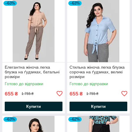
–63%
–63%
Елегантна жіноча легка
Стильна жіноча легка блузка
блузка на ґудзиках, батальні
сорочка на ґудзиках, великі
розміри
розміри
Готово до відправки
Готово до відправки
655
655
₴
₴
1 755 ₴
1 755 ₴
Купити
Купити
–63%
–62%