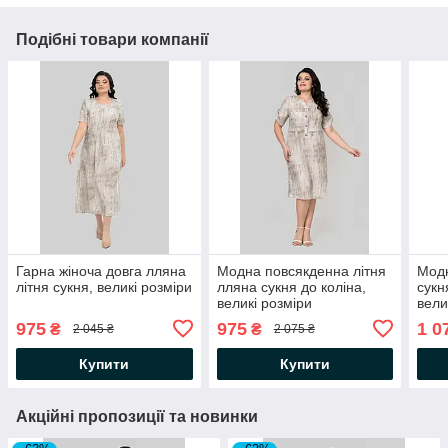
Подібні товари компанії
Гарна жіноча довга лляна
Модна повсякденна літня
Модн
літня сукня, великі розміри
лляна сукня до коліна,
сукн
великі розміри
вели
975
975
1 0
₴
₴
2 045 ₴
2 075 ₴
Купити
Купити
Акційні пропозиції та новинки