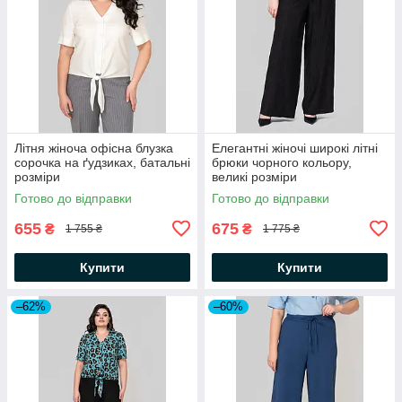
Літня жіноча офісна блузка
Елегантні жіночі широкі літні
сорочка на ґудзиках, батальні
брюки чорного кольору,
розміри
великі розміри
Готово до відправки
Готово до відправки
655
675
₴
₴
1 755 ₴
1 775 ₴
Купити
Купити
–62%
–60%