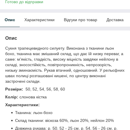
Готово до відправки
Опис
Характеристики
Відгуки про товар
Доставка
Опис
Сукня трапецевидного силуету. Виконана з тканини льон
бохо, тканина має змішаний склад, що дає їй низку переваг, а
саме: м'якість, гладкість, високу міцність завдяки нейлону в
складі, зносостійкість, повітропроникність, непрозорість,
низьку зминаємість. Рукав втачний, одношовний. У рельєфних
швах полиці розташовані кишені, по центру виконані
застрочені склади.
Розміри:
50, 52, 54, 56, 58, 60
Колір:
слонова кістка
Характеристики:
Тканина: льон-бохо
Склад тканини: віскоза 60%, льон 20%, нейлон 20%
Довжина рукава: р. 50, 52 - 25 см, р. 54, 56 - 26 см, р.