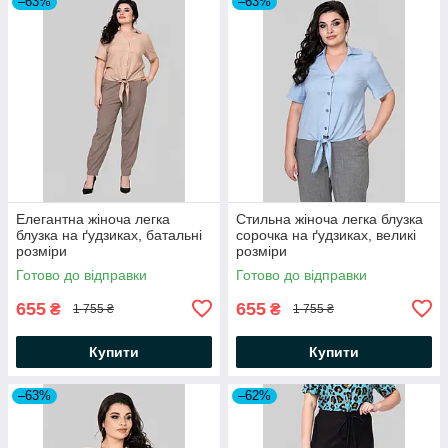
–63%
–63%
Елегантна жіноча легка
Стильна жіноча легка блузка
блузка на ґудзиках, батальні
сорочка на ґудзиках, великі
розміри
розміри
Готово до відправки
Готово до відправки
655
655
₴
₴
1 755 ₴
1 755 ₴
Купити
Купити
–63%
–62%