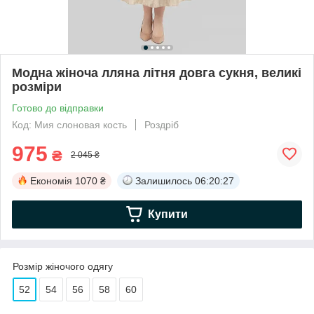
Модна жіноча лляна літня довга сукня, великі
розміри
Готово до відправки
Код: Мия слоновая кость
Роздріб
975
₴
2 045 ₴
Економія
1070 ₴
Залишилось
06:20:27
Купити
Розмір жіночого одягу
52
54
56
58
60