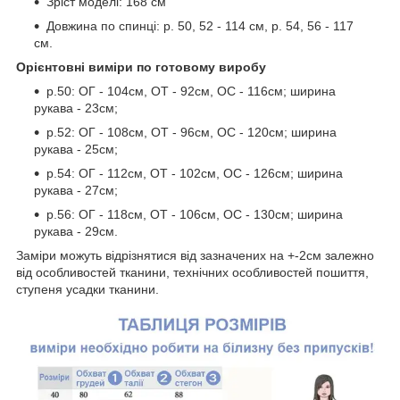
Зріст моделі: 168 см
Довжина по спинці: р. 50, 52 - 114 см, р. 54, 56 - 117
см.
Орієнтовні виміри по готовому виробу
р.50: ОГ - 104см, ОТ - 92см, ОС - 116см; ширина
рукава - 23см;
р.52: ОГ - 108см, ОТ - 96см, ОС - 120см; ширина
рукава - 25см;
р.54: ОГ - 112см, ОТ - 102см, ОС - 126см; ширина
рукава - 27см;
р.56: ОГ - 118см, ОТ - 106см, ОС - 130см; ширина
рукава - 29см.
Заміри можуть відрізнятися від зазначених на +-2см залежно
від особливостей тканини, технічних особливостей пошиття,
ступеня усадки тканини.