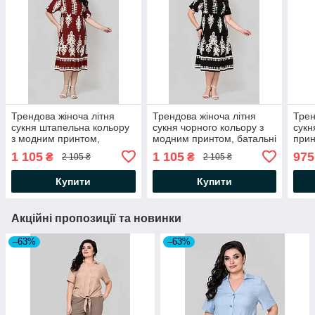
Трендова жіноча літня
Трендова жіноча літня
Трен
сукня штапельна кольору
сукня чорного кольору з
сукн
з модним принтом,
модним принтом, батальні
прин
батальні розміри
розміри
1 105
1 105
975
₴
₴
2 105 ₴
2 105 ₴
Купити
Купити
Акційні пропозиції та новинки
–63%
–63%