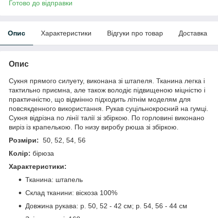
Готово до відправки
Опис
Характеристики
Відгуки про товар
Доставка
Опис
Сукня прямого силуету, виконана зі штапеля. Тканина легка і
тактильно приємна, але також володіє підвищеною міцністю і
практичністю, що відмінно підходить літнім моделям для
повсякденного використання. Рукав суцільнокроєний на гумці.
Сукня відрізна по лінії талії зі збіркою. По горловині виконано
виріз із крапелькою. По низу виробу рюша зі збіркою.
Розміри:
50, 52, 54, 56
Колір:
бірюза
Характеристики:
Тканина: штапель
Склад тканини: віскоза 100%
Довжина рукава: р. 50, 52 - 42 см; р. 54, 56 - 44 см