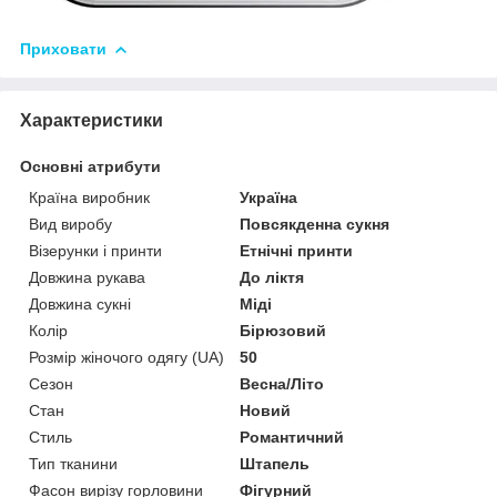
Приховати
Характеристики
Основні атрибути
Країна виробник
Україна
Вид виробу
Повсякденна сукня
Візерунки і принти
Етнічні принти
Довжина рукава
До ліктя
Довжина сукні
Міді
Колір
Бірюзовий
Розмір жіночого одягу (UA)
50
Сезон
Весна/Літо
Стан
Новий
Стиль
Романтичний
Тип тканини
Штапель
Фасон вирізу горловини
Фігурний