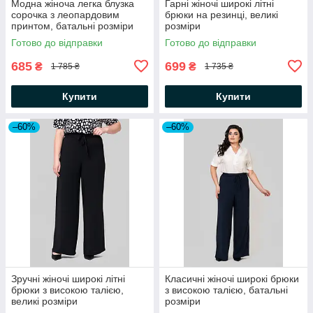
Модна жіноча легка блузка
Гарні жіночі широкі літні
сорочка з леопардовим
брюки на резинці, великі
принтом, батальні розміри
розміри
Готово до відправки
Готово до відправки
685
699
₴
₴
1 785 ₴
1 735 ₴
Купити
Купити
–60%
–60%
Зручні жіночі широкі літні
Класичні жіночі широкі брюки
брюки з високою талією,
з високою талією, батальні
великі розміри
розміри