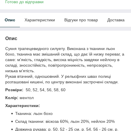
Готово до відправки
Опис
Характеристики
Відгуки про товар
Доставка
Опис
Сукня трапецевидного силуету. Виконана з тканини льон
бохо, тканина має змішаний склад, що дає їй низку переваг, а
саме: м'якість, гладкість, висока міцність завдяки нейлону в
складі, зносостійкість, повітропроникність, непрозорість,
низька м'ятість.
Рукав втачний, одношовний. У рельєфних швах полиці
розташовані кишені, по центру виконані застрочені склади.
Розміри:
50, 52, 54, 56, 58, 60
Колір:
ментол
Характеристики:
Тканина: льон бохо
Склад тканини: віскоза 60%, льон 20%, нейлон 20%
Довжина рукава: р. 50, 52 - 25 см, р. 54, 56 - 26 см, р.