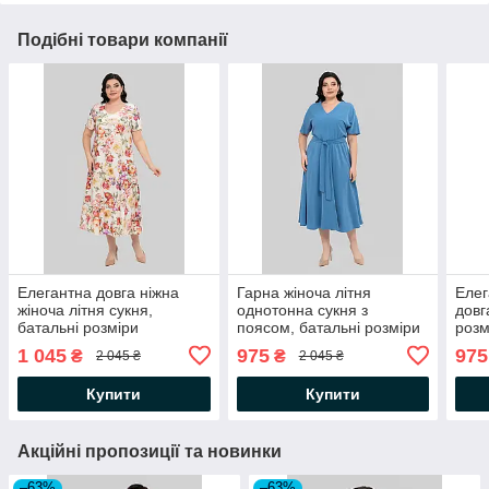
Подібні товари компанії
Елегантна довга ніжна
Гарна жіноча літня
Елег
жіноча літня сукня,
однотонна сукня з
довг
батальні розміри
поясом, батальні розміри
розм
1 045
975
975
₴
₴
2 045 ₴
2 045 ₴
Купити
Купити
Акційні пропозиції та новинки
–63%
–63%