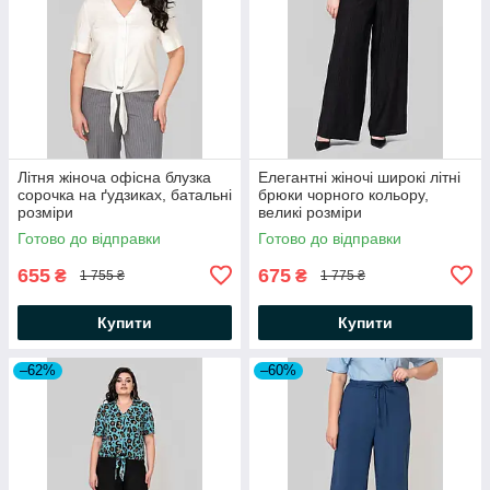
Літня жіноча офісна блузка
Елегантні жіночі широкі літні
сорочка на ґудзиках, батальні
брюки чорного кольору,
розміри
великі розміри
Готово до відправки
Готово до відправки
655
675
₴
₴
1 755 ₴
1 775 ₴
Купити
Купити
–62%
–60%