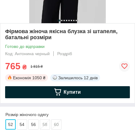
Фірмова жіноча якісна блузка зі штапеля,
батальні розміри
Готово до відправки
Код: Антонина черный
Роздріб
765
₴
1 815 ₴
Економія
1050 ₴
Залишилось
12 днів
Купити
Розмір жіночого одягу
52
54
56
58
60