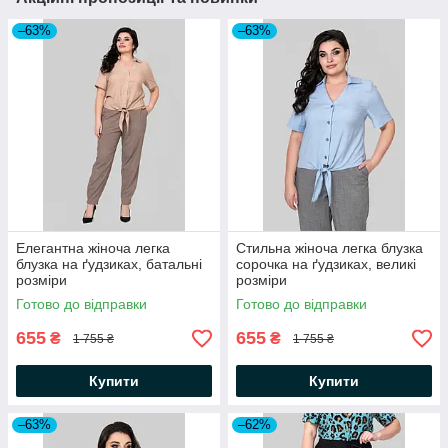
–63%
–63%
Елегантна жіноча легка
Стильна жіноча легка блузка
блузка на ґудзиках, батальні
сорочка на ґудзиках, великі
розміри
розміри
Готово до відправки
Готово до відправки
655
655
₴
₴
1 755 ₴
1 755 ₴
Купити
Купити
–63%
–62%