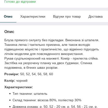
Готово до відправки
Опис
Характеристики
Відгуки про товар
Доставка
Опис
Блуза прямого силуету без підкладки. Виконана зі штапеля.
Тканина легка і тактильно приємна, але також володіє
підвищеною міцністю і практичністю, що відмінно підходить
літнім моделям для повсякденного використання.
Рукав суцільнокроєний на манжеті. Комір - прилегла стійка.
Застібка на укорочену планку на двох ґудзиках. Спинка
подовжена, в бічних швах розрізи.
Розміри:
50, 52, 54, 56, 58, 60
Колір:
чорний
Характеристики:
Тип тканини: штапель
Склад тканини: віскоза 80%, поліестер 30%
Довжина рукава: р. 50, 52 - 20 см, р. 54, 56 - 21 см, р.