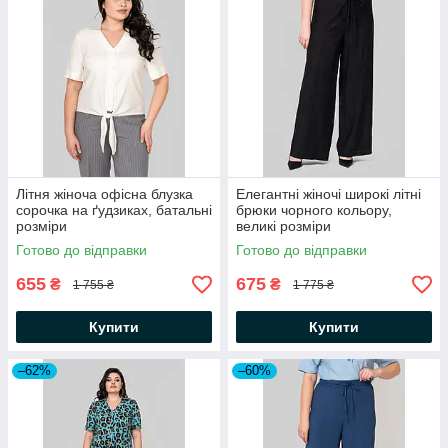
Літня жіноча офісна блузка
Елегантні жіночі широкі літні
сорочка на ґудзиках, батальні
брюки чорного кольору,
розміри
великі розміри
Готово до відправки
Готово до відправки
655
675
₴
₴
1 755 ₴
1 775 ₴
Купити
Купити
–62%
–60%