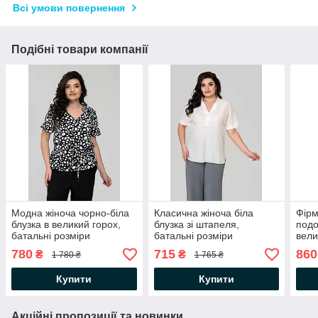
Всі умови повернення
Подібні товари компанії
Модна жіноча чорно-біла
Класична жіноча біла
Фірм
блузка в великий горох,
блузка зі штапеля,
под
батальні розміри
батальні розміри
вели
780
715
860
₴
₴
1 780 ₴
1 765 ₴
Купити
Купити
Акційні пропозиції та новинки