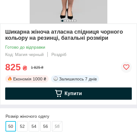
Шикарна жіноча атласна спідниця чорного
кольору на резинці, батальні розміри
Готово до відправки
Код: Магия черный
Роздріб
825
₴
1 825 ₴
Економія
1000 ₴
Залишилось
7 днів
Купити
Розмір жіночого одягу
50
52
54
56
58