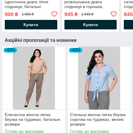
однотонна довга літня
розкльошена довга
сати
спідниця, батальні
спідниця в горошок,
спід
розміри
батальні розміри
розм
900
945
845
₴
₴
1 900 ₴
1 945 ₴
Купити
Купити
Акційні пропозиції та новинки
–63%
–63%
Елегантна жіноча легка
Стильна жіноча легка блузка
блузка на ґудзиках, батальні
сорочка на ґудзиках, великі
розміри
розміри
Готово до відправки
Готово до відправки