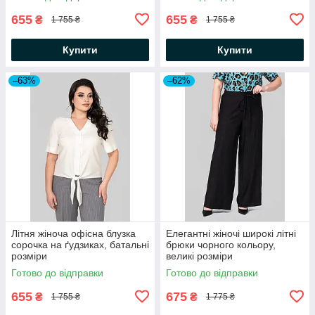
655
655
₴
₴
1 755 ₴
1 755 ₴
Купити
Купити
–63%
–62%
Літня жіноча офісна блузка
Елегантні жіночі широкі літні
сорочка на ґудзиках, батальні
брюки чорного кольору,
розміри
великі розміри
Готово до відправки
Готово до відправки
655
675
₴
₴
1 755 ₴
1 775 ₴