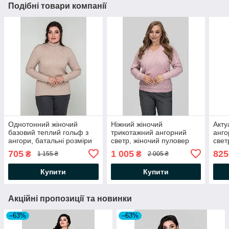
Подібні товари компанії
Однотонний жіночий
Ніжний жіночий
Акту
базовий теплий гольф з
трикотажний ангорний
анго
ангори, батальні розміри
светр, жіночий пуловер
свет
батальні розміри
705
1 005
825
₴
₴
1 155 ₴
2 005 ₴
Купити
Купити
Акційні пропозиції та новинки
–63%
–63%