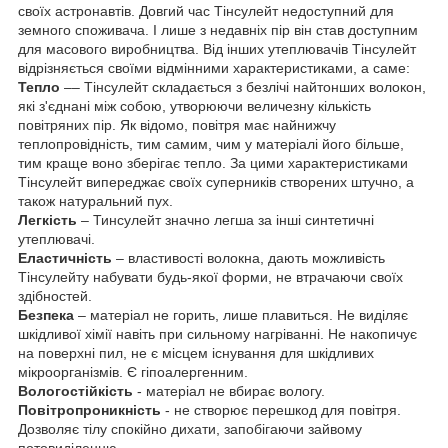
своїх астронавтів. Довгий час Тінсулейт недоступний для
земного споживача. І лише з недавніх пір він став доступним
для масового виробництва. Від інших утеплювачів Тінсулейт
відрізняється своїми відмінними характеристиками, а саме:
Тепло
–– Тінсулейт складається з безлічі найтонших волокон,
які з'єднані між собою, утворюючи величезну кількість
повітряних пір. Як відомо, повітря має найнижчу
теплопровідність, тим самим, чим у матеріалі його більше,
тим краще воно зберігає тепло. За цими характеристиками
Тінсулейт випереджає своїх суперників створених штучно, а
також натуральний пух.
Легкість
– Тинсулейт значно легша за інші синтетичні
утеплювачі.
Еластичність
– властивості волокна, дають можливість
Тінсулейту набувати будь-якої форми, не втрачаючи своїх
здібностей.
Безпека
– матеріал не горить, лише плавиться. Не виділяє
шкідливої хімії навіть при сильному нагріванні. Не накопичує
на поверхні пил, не є місцем існування для шкідливих
мікроорганізмів. Є гіпоалергенним.
Вологостійкість
- матеріал не вбирає вологу.
Повітропроникність
- не створює перешкод для повітря.
Дозволяє тілу спокійно дихати, запобігаючи зайвому
потовиділенню.