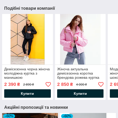
Подібні товари компанії
Демісезонна чорна жіноча
Жіноча актуальна
Модн
молодіжна куртка з
демісезонна коротка
жіно
манишкою
брендова рожева куртка
шоко
оверсайз, вільного крою
ман
2 390
2 850
2 6
₴
₴
2 890 ₴
4 000 ₴
Купити
Купити
Акційні пропозиції та новинки
–60%
–60%