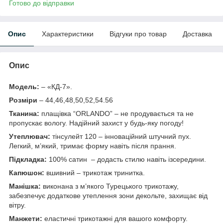
Готово до відправки
Опис
Характеристики
Відгуки про товар
Доставка
Опис
Модель:
– «КД-7».
Розміри
– 44,46,48,50,52,54.56
Тканина:
плащівка “ORLANDO” – не продувається та не
пропускає вологу. Надійний захист у будь-яку погоду!
Утеплювач:
тінсулейт 120 – інноваційний штучний пух.
Легкий, м’який, тримає форму навіть після прання.
Підкладка:
100% сатин – додасть стилю навіть ізсередини.
Капюшон:
вшивний – трикотаж тринитка.
Манішка:
виконана з м’якого Турецького трикотажу,
забезпечує додаткове утеплення зони декольте, захищає від
вітру.
Манжети:
еластичні трикотажні для вашого комфорту.