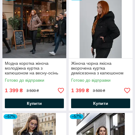
Модна коротка жіноча
Жіноча чорна якісна
молодіжна куртка з
вкорочена куртка
капюшоном на весну-осінь
демісезонна з капюшоном
Готово до відправки
Готово до відправки
1 399
1 399
₴
₴
3 500 ₴
3 500 ₴
Купити
Купити
–57%
–57%