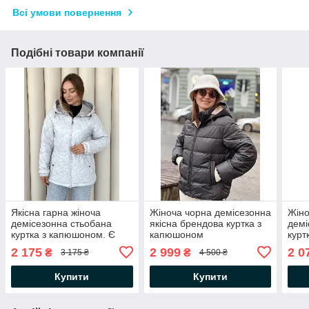
Всі умови повернення
Подібні товари компанії
Якісна гарна жіноча
Жіноча чорна демісезонна
Жіно
демісезонна стьобана
якісна брендова куртка з
демі
куртка з капюшоном. Є
капюшоном
курт
великі розміри.
2 175
2 999
2 0
₴
₴
3 175 ₴
4 500 ₴
Купити
Купити