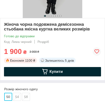
Жіноча чорна подовжена демісезонна
стьобана якісна куртка великих розмірів
Готово до відправки
Код: Лима черний
Роздріб
1 900
₴
3 000 ₴
Економія
1100 ₴
Залишилось
5 днів
Купити
Розмір жіночого одягу
50
54
58