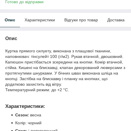
Готово до відправки
Опис
Характеристики
Відгуки про товар
Доставка
Опис
Куртка прямого силуету, виконана з плащової тканини,
наповнювач: тінсулейт 100 (г/м2). Рукав втачной, двошовний.
Капюшон пристібається зсередини на кнопки. Комір втачной,
стійка. Кишені на блискавці, клапан декорований люверсами з
протягнутими шнурками. У бічних швах виконана шліца на
кнопці. Застібка на блискавку і планку на кнопках, що
додатково захистить від вітру.
Температурний режим: до +2 °C.
Характеристики:
Сезон:
весна
Колір: чорний
Стиль:
повсякденний