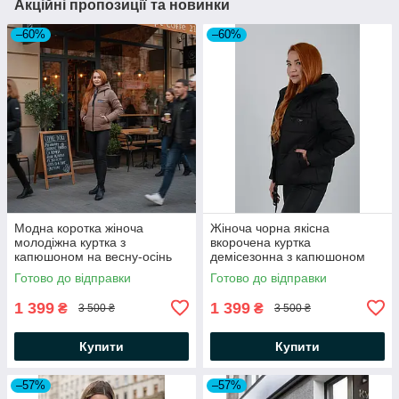
Акційні пропозиції та новинки
–60%
–60%
Модна коротка жіноча
Жіноча чорна якісна
молодіжна куртка з
вкорочена куртка
капюшоном на весну-осінь
демісезонна з капюшоном
Готово до відправки
Готово до відправки
1 399
1 399
₴
₴
3 500 ₴
3 500 ₴
Купити
Купити
–57%
–57%