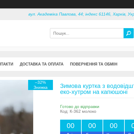
вул. Академіка Павлова, 44; індекс 61146, Харків, Ук
НТАКТИ
ДОСТАВКА ТА ОПЛАТА
ПОВЕРНЕННЯ ТА ОБМІН
–32%
Зимова куртка з водовідш
еко-хутром на капюшоні
Готово до відправки
Код:
К-362 молоко
0
0
0
0
0
0