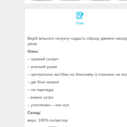
Опис
Виріб вільного силуету надасть образу дівчини своєр
умов.
Опис:
– прямий силует
– втачний рукав
– центральна застібка на блискавку із планкою на кн
– дві бічні кишені
– на підкладці
- знімне хутро
– утеплювач – еко-пух
Склад:
верх: 100% поліестер