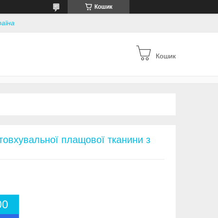
Кошик
раїна
Кошик
товхувальної плащової тканини з
0
0