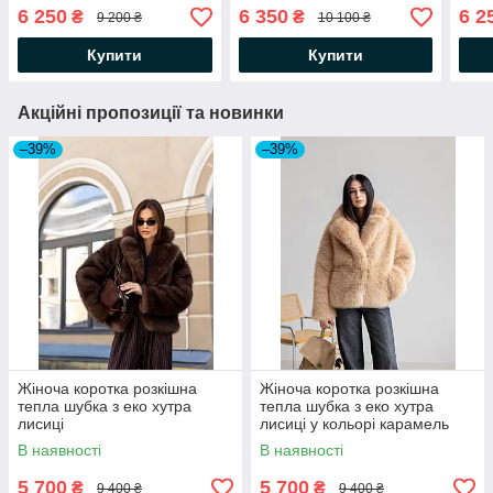
молочного кольору
шоколадного кольору
сіро
6 250
6 350
6 2
₴
₴
9 200 ₴
10 100 ₴
Купити
Купити
Акційні пропозиції та новинки
–39%
–39%
Жіноча коротка розкішна
Жіноча коротка розкішна
тепла шубка з еко хутра
тепла шубка з еко хутра
лисиці
лисиці у кольорі карамель
В наявності
В наявності
5 700
5 700
₴
₴
9 400 ₴
9 400 ₴