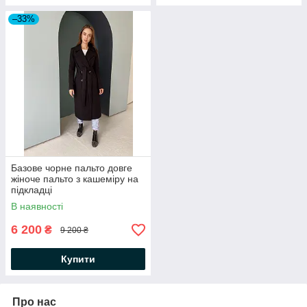
–33%
Базове чорне пальто довге
жіноче пальто з кашеміру на
підкладці
В наявності
6 200
₴
9 200 ₴
Купити
Про нас