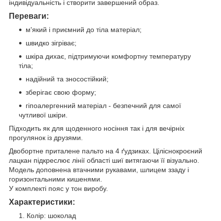
індивідуальність і створити завершений образ.
Переваги:
м'який і приємний до тіла матеріал;
швидко зігріває;
шкіра дихає, підтримуючи комфортну температуру
тіла;
надійний та зносостійкий;
зберігає свою форму;
гіпоалергенний матеріал - безпечний для самої
чутливої шкіри.
Підходить як для щоденного носіння так і для вечірніх
прогулянок із друзями.
Двобортне приталене пальто на 4 ґудзиках. Ціліснокроєний
лацкан підкреслює лінії області шиї витягаючи її візуально.
Модель доповнена втачними рукавами, шлицем ззаду і
горизонтальними кишенями.
У комплекті пояс у тон виробу.
Характеристики:
Колір: шоколад