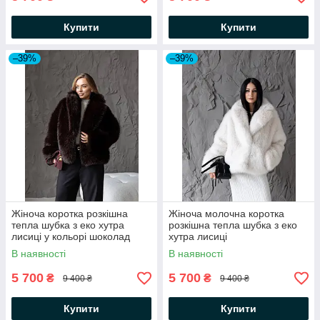
Купити
Купити
–39%
–39%
Жіноча коротка розкішна
Жіноча молочна коротка
тепла шубка з еко хутра
розкішна тепла шубка з еко
лисиці у кольорі шоколад
хутра лисиці
В наявності
В наявності
5 700
5 700
₴
₴
9 400 ₴
9 400 ₴
Купити
Купити