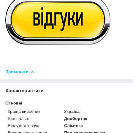
Приховати
Характеристики
Основні
Країна виробник
Україна
Вид пальто
Двобортне
Вид утеплювача
Слімтекс
Властивості тканини
Повітропроникність