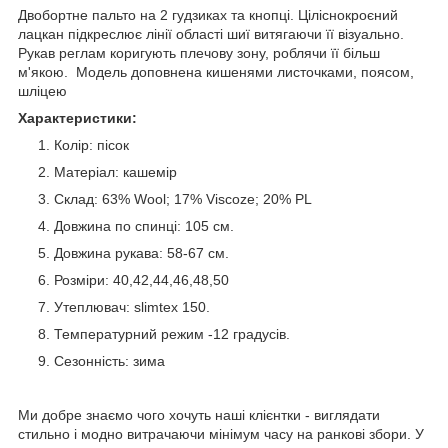
Двобортне пальто на 2 гудзиках та кнопці. Ціліснокроєний
лацкан підкреслює лінії області шиї витягаючи її візуально.
Рукав реглам коригують плечову зону, роблячи її більш
м'якою. Модель доповнена кишенями листочками, поясом,
шліцею
Характеристики:
Колір: пісок
Матеріал: кашемір
Склад: 63% Wool; 17% Viscoze; 20% PL
Довжина по спинці: 105 см.
Довжина рукава: 58-67 см.
Розміри: 40,42,44,46,48,50
Утеплювач: slimtex 150.
Температурний режим -12 градусів.
Сезонність: зима
Ми добре знаємо чого хочуть наші клієнтки - виглядати
стильно і модно витрачаючи мінімум часу на ранкові збори. У