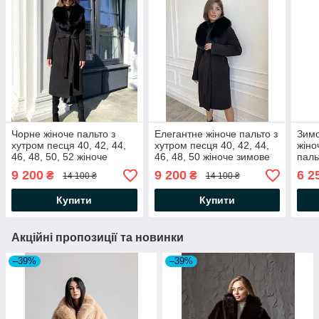
Чорне жіноче пальто з
Елегантне жіноче пальто з
Зимо
хутром песця 40, 42, 44,
хутром песця 40, 42, 44,
жіно
46, 48, 50, 52 жіноче
46, 48, 50 жіноче зимове
паль
зимове пальто з кашеміру
пальто з кашеміру
каше
9 200
9 200
6 2
₴
₴
14 100 ₴
14 100 ₴
паль
Купити
Купити
Акційні пропозиції та новинки
–39%
–39%