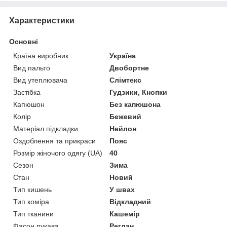
Характеристики
Основні
Країна виробник
Україна
Вид пальто
Двобортне
Вид утеплювача
Слімтекс
Застібка
Гудзики, Кнопки
Капюшон
Без капюшона
Колір
Бежевий
Матеріал підкладки
Нейлон
Оздоблення та прикраси
Пояс
Розмір жіночого одягу (UA)
40
Сезон
Зима
Стан
Новий
Тип кишень
У швах
Тип коміра
Відкладний
Тип тканини
Кашемір
Фасон рукава
Реглан