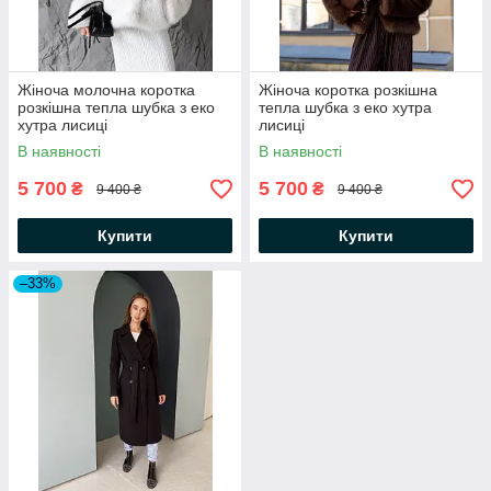
Жіноча молочна коротка
Жіноча коротка розкішна
розкішна тепла шубка з еко
тепла шубка з еко хутра
хутра лисиці
лисиці
В наявності
В наявності
5 700
5 700
₴
₴
9 400 ₴
9 400 ₴
Купити
Купити
–33%