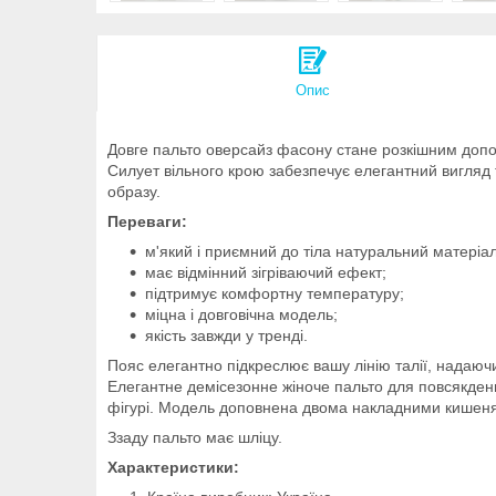
Опис
Довге пальто оверсайз фасону стане розкішним доп
Силует вільного крою забезпечує елегантний вигляд 
образу.
Переваги:
м'який і приємний до тіла натуральний матеріал
має відмінний зігріваючий ефект;
підтримує комфортну температуру;
міцна і довговічна модель;
якість завжди у тренді.
Пояс елегантно підкреслює вашу лінію талії, надаючи
Елегантне демісезонне жіноче пальто для повсякденно
фігурі. Модель доповнена двома накладними кишенями
Ззаду пальто має шліцу.
Характеристики: