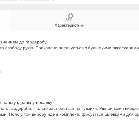
Характеристики
овненням до гардеробу.
та свободу рухів. Прекрасно поєднується з будь-якими аксесуарам
;
 пальту ідеальну посадку.
го гардероба. Пальто застібається на ґудзики. Рівний крій і вивіре
. Пояс у тон виробу йде в комплекті, фіксується шлевками для зру