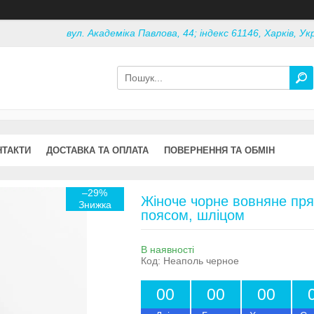
вул. Академіка Павлова, 44; індекс 61146, Харків, Ук
НТАКТИ
ДОСТАВКА ТА ОПЛАТА
ПОВЕРНЕННЯ ТА ОБМІН
–29%
Жіноче чорне вовняне пря
поясом, шліцом
В наявності
Код:
Неаполь черное
0
0
0
0
0
0