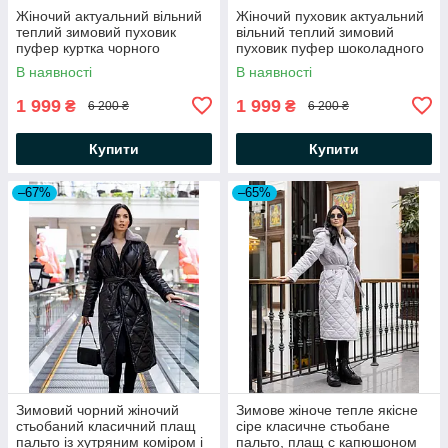
Жіночий актуальний вільний
Жіночий пуховик актуальний
теплий зимовий пуховик
вільний теплий зимовий
пуфер куртка чорного
пуховик пуфер шоколадного
кольору на біо пуху
кольору на біо пуху
В наявності
В наявності
1 999
1 999
₴
₴
6 200 ₴
6 200 ₴
Купити
Купити
–67%
–65%
Зимовий чорний жіночий
Зимове жіноче тепле якісне
стьобаний класичний плащ
сіре класичне стьобане
пальто із хутряним коміром і
пальто, плащ с капюшоном