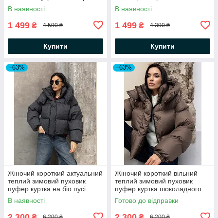
капюшоном
Мічиган
В наявності
В наявності
1 499
1 499
₴
₴
4 500 ₴
4 300 ₴
Купити
Купити
–63%
–63%
Жіночий короткий актуальний
Жіночий короткий вільний
теплий зимовий пуховик
теплий зимовий пуховик
пуфер куртка на біо пусі
пуфер куртка шоколадного
кольору на біо пуху
В наявності
Готово до відправки
2 300
2 300
₴
₴
6 200 ₴
6 200 ₴