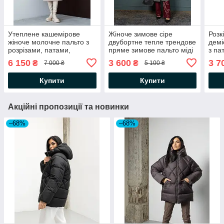
Утеплене кашемірове
Жіноче зимове сіре
Розк
жіноче молочне пальто з
двубортне тепле трендове
демі
розрізами, патами,
пряме зимове пальто міді
з па
поясом, осінь, єврозима
з поясом, шліцом
у ко
6 150
3 600
3 7
₴
₴
7 000 ₴
5 100 ₴
Купити
Купити
Акційні пропозиції та новинки
–68%
–68%