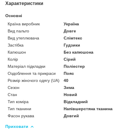
Характеристики
Основні
Країна виробник
Україна
Вид пальто
Довге
Вид утеплювача
Слімтекс
Застібка
Гудзики
Капюшон
Без капюшона
Колір
Сірий
Матеріал підкладки
Поліестер
Оздоблення та прикраси
Пояс
Розмір жіночого одягу (UA)
40
Сезон
Зима
Стан
Новий
Тип коміра
Відкладний
Тип тканини
Напівшерстяна тканина
Фасон рукава
Довгий
Приховати