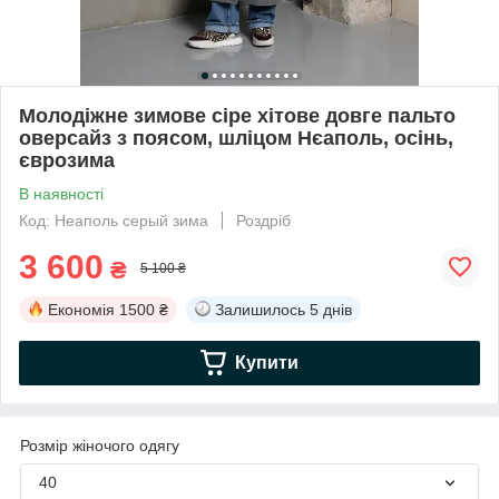
Молодіжне зимове сіре хітове довге пальто
оверсайз з поясом, шліцом Нєаполь, осінь,
єврозима
В наявності
Код: Неаполь серый зима
Роздріб
3 600
₴
5 100 ₴
Економія
1500 ₴
Залишилось
5 днів
Купити
Розмір жіночого одягу
40