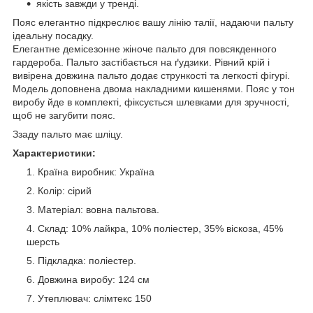
якість завжди у тренді.
Пояс елегантно підкреслює вашу лінію талії, надаючи пальту
ідеальну посадку.
Елегантне демісезонне жіноче пальто для повсякденного
гардероба. Пальто застібається на ґудзики. Рівний крій і
вивірена довжина пальто додає стрункості та легкості фігурі.
Модель доповнена двома накладними кишенями. Пояс у тон
виробу йде в комплекті, фіксується шлевками для зручності,
щоб не загубити пояс.
Ззаду пальто має шліцу.
Характеристики:
Країна виробник: Україна
Колір: сірий
Матеріал: вовна пальтова.
Склад: 10% лайкра, 10% поліестер, 35% віскоза, 45%
шерсть
Підкладка: поліестер.
Довжина виробу: 124 см
Утеплювач: слімтекс 150