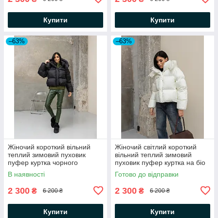
Купити
Купити
–63%
–63%
Жіночий короткий вільний
Жіночий світлий короткий
теплий зимовий пуховик
вільний теплий зимовий
пуфер куртка чорного
пуховик пуфер куртка на біо
кольору на біо пуху
пуху
В наявності
Готово до відправки
2 300
2 300
₴
₴
6 200 ₴
6 200 ₴
Купити
Купити