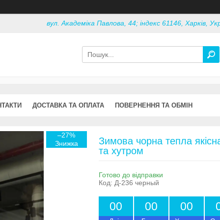
вул. Академіка Павлова, 44; індекс 61146, Харків, Ук
НТАКТИ
ДОСТАВКА ТА ОПЛАТА
ПОВЕРНЕННЯ ТА ОБМІН
–27%
Зимова чорна тепла якісн
та хутром
Готово до відправки
Код:
Д-236 черный
0
0
0
0
0
0