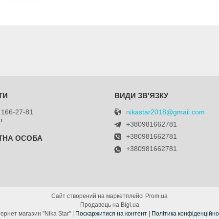
nikastar2018@gmail.com
 166-27-81
р
+380981662781
+380981662781
+380981662781
я
Сайт створений на маркетплейсі
Prom.ua
Продавець на Bigl.ua
Інтернет магазин "Nika Star" |
Поскаржитися на контент
|
Політика конфіденційно