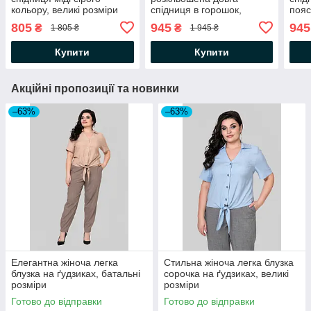
кольору, великі розміри
спідниця в горошок,
пояс
батальні розміри
805
945
945
₴
₴
1 805 ₴
1 945 ₴
Купити
Купити
Акційні пропозиції та новинки
–63%
–63%
Елегантна жіноча легка
Стильна жіноча легка блузка
блузка на ґудзиках, батальні
сорочка на ґудзиках, великі
розміри
розміри
Готово до відправки
Готово до відправки