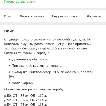
Готово до відправки
Опис
Характеристики
Відгуки про товар
Доставка
Опис
Спідниця прямого силуету на трикотажній підкладці. По
центральному шву розташована шліца. Пояс притачний,
застібка на блискавку і ґудзик. З боків виконані кишені.
Розтяжність тканини середня.
Довжина виробу: 78см
Тип тканини: костюмна тканина
Склад тканини:поліестер 70%, віскоза 25%, еластан
5%
Колір: чорний
Орієнтовні виміри по готовому виробу:
р.50: ОТ - 88см, ОБ - 110см;
р.52: ОТ - 92см, ОБ - 114см;
р.54: ОТ - 96см, ОБ - 118см;