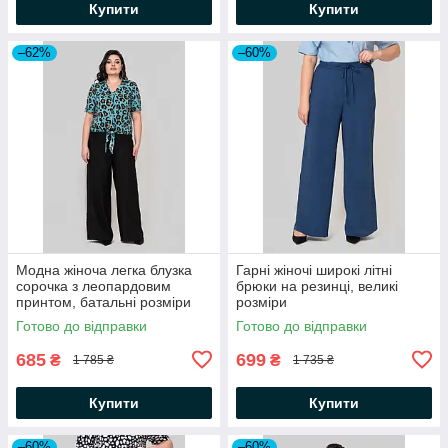
Купити
Купити
–62%
–60%
Модна жіноча легка блузка
Гарні жіночі широкі літні
сорочка з леопардовим
брюки на резинці, великі
принтом, батальні розміри
розміри
Готово до відправки
Готово до відправки
685
699
₴
₴
1 785 ₴
1 735 ₴
Купити
Купити
–60%
–60%