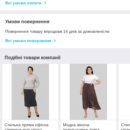
Всі умови оплати
Умови повернення
Повернення товару впродовж 14 днів за домовленістю
Всі умови повернення
Подібні товари компанії
Стильна пряма офісна
Модна жіноча
Стил
спідниця міді сірого
розкльошена довга
спід