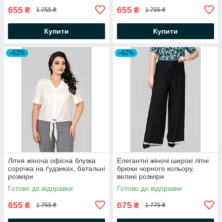
655
655
₴
₴
1 755 ₴
1 755 ₴
Купити
Купити
–63%
–62%
Літня жіноча офісна блузка
Елегантні жіночі широкі літні
сорочка на ґудзиках, батальні
брюки чорного кольору,
розміри
великі розміри
Готово до відправки
Готово до відправки
655
675
₴
₴
1 755 ₴
1 775 ₴