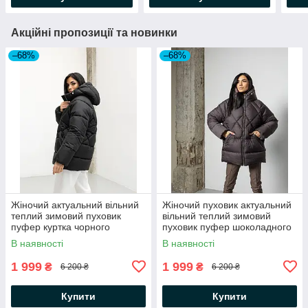
Акційні пропозиції та новинки
–68%
–68%
Жіночий актуальний вільний
Жіночий пуховик актуальний
теплий зимовий пуховик
вільний теплий зимовий
пуфер куртка чорного
пуховик пуфер шоколадного
кольору на біо пуху
кольору на біо пуху
В наявності
В наявності
1 999
1 999
₴
₴
6 200 ₴
6 200 ₴
Купити
Купити