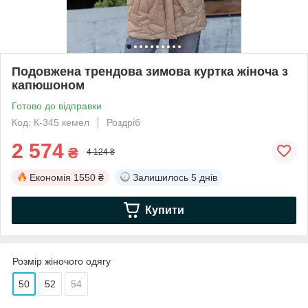
Подовжена трендова зимова куртка жіноча з
капюшоном
Готово до відправки
Код: К-345 кемел
Роздріб
2 574
₴
4 124 ₴
Економія
1550 ₴
Залишилось
5 днів
Купити
Розмір жіночого одягу
50
52
54