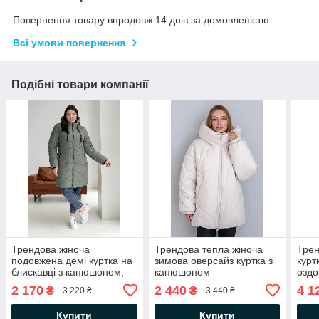
Повернення товару впродовж 14 днів за домовленістю
Всі умови повернення
Подібні товари компанії
Трендова жіноча
Трендова тепла жіноча
Трен
подовжена демі куртка на
зимова оверсайз куртка з
курт
блискавці з капюшоном,
капюшоном
оздо
великі розміри
2 170
2 440
4 1
₴
₴
3 220 ₴
3 440 ₴
Купити
Купити