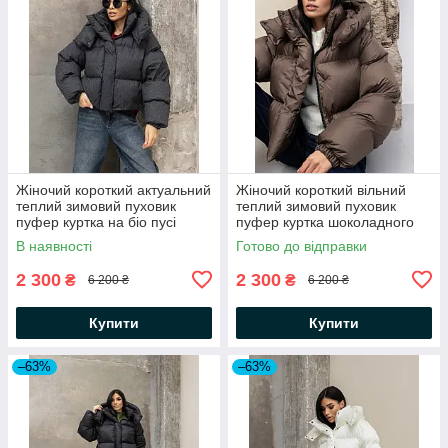
Жіночий короткий актуальний
Жіночий короткий вільний
теплий зимовий пуховик
теплий зимовий пуховик
пуфер куртка на біо пусі
пуфер куртка шоколадного
кольору на біо пуху
В наявності
Готово до відправки
2 300
2 300
₴
₴
6 200 ₴
6 200 ₴
Купити
Купити
–63%
–63%