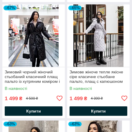
–67%
–65%
Зимовий чорний жіночий
Зимове жіноче тепле якісне
стьобаний класичний плащ
сіре класичне стьобане
пальто із хутряним коміром і
пальто, плащ с капюшоном
капюшоном
Мічиган
В наявності
В наявності
1 499
1 499
₴
₴
4 500 ₴
4 300 ₴
Купити
Купити
–63%
–63%