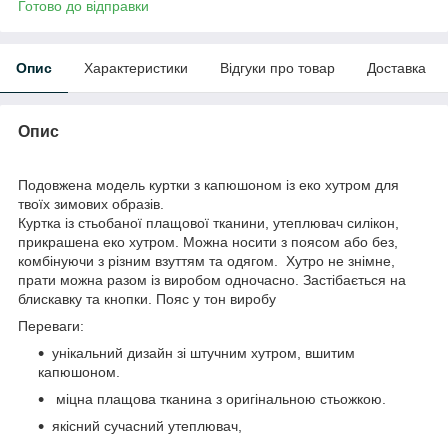
Готово до відправки
Опис
Характеристики
Відгуки про товар
Доставка
Опис
Подовжена модель куртки з капюшоном із еко хутром для
твоїх зимових образів.
Куртка із стьобаної плащової тканини, утеплювач силікон,
прикрашена еко хутром. Можна носити з поясом або без,
комбінуючи з різним взуттям та одягом. Хутро не знімне,
прати можна разом із виробом одночасно. Застібається на
блискавку та кнопки. Пояс у тон виробу
Переваги:
унікальний дизайн зі штучним хутром, вшитим
капюшоном.
міцна плащова тканина з оригінальною стьожкою.
якісний сучасний утеплювач,