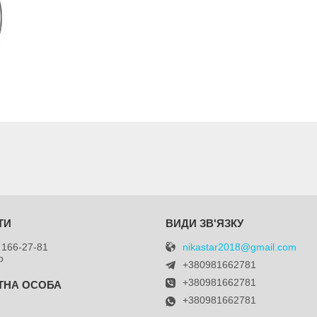
nikastar2018@gmail.com
 166-27-81
р
+380981662781
+380981662781
+380981662781
я