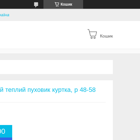
Кошик
раїна
Кошик
 теплий пуховик куртка, р 48-58
0
0