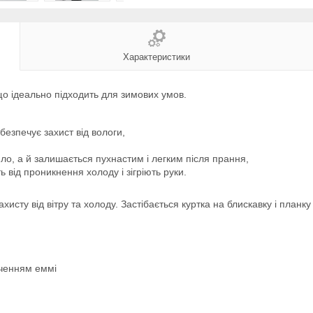
Характеристики
що ідеально підходить для зимових умов.
езпечує захист від вологи,
ло, а й залишається пухнастим і легким після прання,
від проникнення холоду і зігріють руки.
исту від вітру та холоду. Застібається куртка на блискавку і планк
оченням еммі