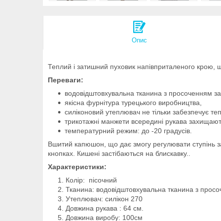
Опис
Теплий і затишний пуховик напівприталеного крою, 
Переваги:
водовідштовхувальна тканина з просоченням заб
якісна фурнітура турецького виробництва,
силіконовий утеплювач не тільки забезпечує теп
трикотажні манжети всередині рукава захищають 
температурний режим: до -20 градусів.
Вшитий капюшон, що дає змогу регулювати ступінь зах
кнопках. Кишені застібаються на блискавку..
Характеристики:
Колір: пісочний
Тканина: водовідштовхувальна тканина з прос
Утеплювач: силікон 270
Довжина рукава : 64 см.
Довжина виробу: 100см