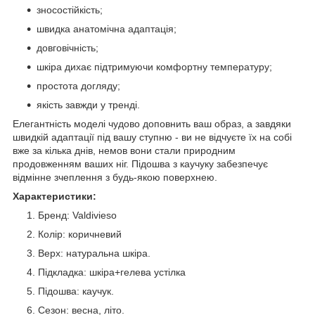
зносостійкість;
швидка анатомічна адаптація;
довговічність;
шкіра дихає підтримуючи комфортну температуру;
простота догляду;
якість завжди у тренді.
Елегантність моделі чудово доповнить ваш образ, а завдяки
швидкій адаптації під вашу ступню - ви не відчуєте їх на собі
вже за кілька днів, немов вони стали природним
продовженням ваших ніг. Підошва з каучуку забезпечує
відмінне зчеплення з будь-якою поверхнею.
Характеристики:
Бренд: Valdivieso
Колір: коричневий
Верх: натуральна шкіра.
Підкладка: шкіра+гелева устілка
Підошва: каучук.
Сезон: весна, літо.