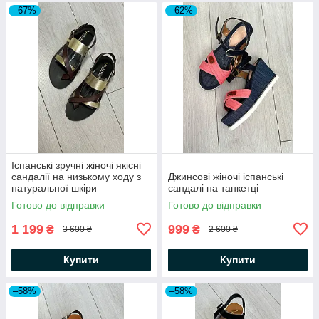
–67%
–62%
Іспанські зручні жіночі якісні
сандалії на низькому ходу з
Джинсові жіночі іспанські
натуральної шкіри
сандалі на танкетці
Готово до відправки
Готово до відправки
1 199
999
₴
₴
3 600 ₴
2 600 ₴
Купити
Купити
–58%
–58%