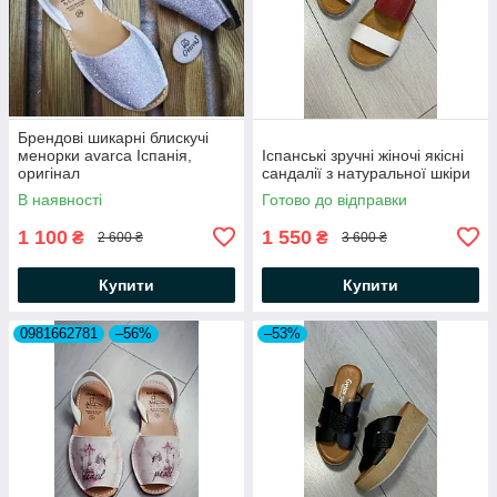
Брендові шикарні блискучі
менорки avarca Іспанія,
Іспанські зручні жіночі якісні
оригінал
сандалії з натуральної шкіри
В наявності
Готово до відправки
1 100
1 550
₴
₴
2 600 ₴
3 600 ₴
Купити
Купити
0981662781
–56%
–53%