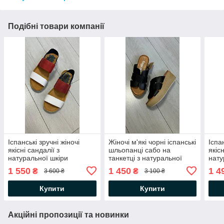
Подібні товари компанії
Іспанські зручні жіночі
Жіночі м'які чорні іспанські
Іспа
якісні сандалії з
шльопанці сабо на
якісн
натуральної шкіри
танкетці з натуральної
нату
шкіри
1 550
1 450
1 4
₴
₴
3 600 ₴
3 100 ₴
Купити
Купити
Акційні пропозиції та новинки