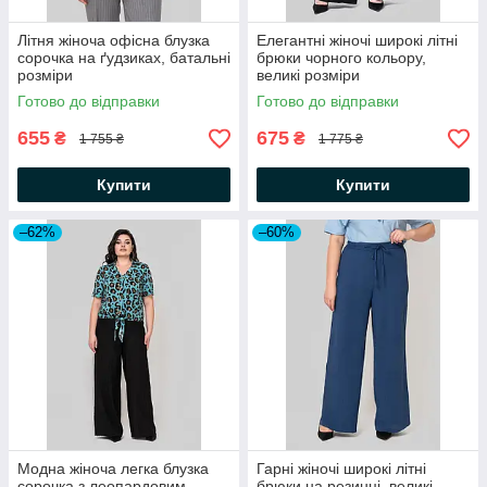
Літня жіноча офісна блузка
Елегантні жіночі широкі літні
сорочка на ґудзиках, батальні
брюки чорного кольору,
розміри
великі розміри
Готово до відправки
Готово до відправки
655
675
₴
₴
1 755 ₴
1 775 ₴
Купити
Купити
–62%
–60%
Модна жіноча легка блузка
Гарні жіночі широкі літні
сорочка з леопардовим
брюки на резинці, великі