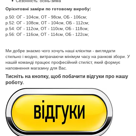
Сезонність: осінь-зима
Орієнтовні заміри по готовому виробу:
р.50: ОГ - 104см, ОТ - 98см, ОБ - 106см;
р.52: ОГ - 108см, ОТ - 104см, ОБ - 112см;
р.54: ОГ - 112см, ОТ - 110см, ОБ - 118см;
р.56: ОГ - 116см, ОТ - 114см, ОБ - 122см;
Ми добре знаємо чого хочуть наші клієнтки - виглядати
стильно і модно, витрачаючи мінімум часу на ранкові збори. У
нашій команді працює професійний стиліст, який формує
наповнення магазину для Вас.
Тисніть на кнопку, щоб побачити відгуки про нашу
роботу.