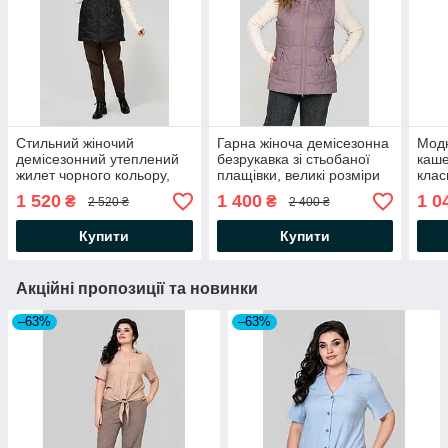
Стильний жіночий
Гарна жіноча демісезонна
Модн
демісезонний утеплений
безрукавка зі стьобаної
каше
жилет чорного кольору,
плащівки, великі розміри
клас
батальні розміри
розм
1 520
1 400
1 0
₴
₴
2 520 ₴
2 400 ₴
Купити
Купити
Акційні пропозиції та новинки
–63%
–63%