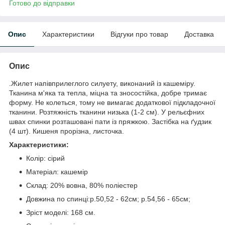
Готово до відправки
Опис
Характеристики
Відгуки про товар
Доставка
Опис
.Жилет напівприлеглого силуету, виконаний із кашеміру.
Тканина м'яка та тепла, міцна та зносостійка, добре тримає
форму. Не колеться, тому не вимагає додаткової підкладочної
тканини. Розтяжність тканини низька (1-2 см). У рельєфних
швах спинки розташовані пати із пряжкою. Застібка на ґудзик
(4 шт). Кишеня прорізна, листочка.
Характеристики:
Колір: сірий
Матеріал: кашемір
Склад: 20% вовна, 80% поліестер
Довжина по спинці:р.50,52 - 62см; р.54,56 - 65см;
Зріст моделі: 168 см.