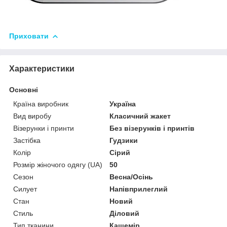
Приховати
Характеристики
Основні
Країна виробник
Україна
Вид виробу
Класичний жакет
Візерунки і принти
Без візерунків і принтів
Застібка
Гудзики
Колір
Сірий
Розмір жіночого одягу (UA)
50
Сезон
Весна/Осінь
Силует
Напівприлеглий
Стан
Новий
Стиль
Діловий
Тип тканини
Кашемір