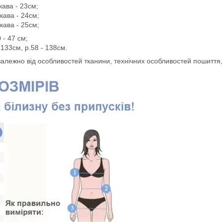
кава - 23см;
кава - 24см;
кава - 25см;
 - 47 см;
 133см, р.58 - 138см.
 залежно від особливостей тканини, технічних особливостей пошиття,