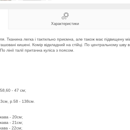
Характеристики
я. Тканина легка і тактильно приємна, але також має підвищену міцн
шовані кишені. Комір відкладний на стійці. По центральному шву вик
о лінії талії притачна куліса з поясом.
58,60 - 47 см;
33см, р.58 - 138см.
кава - 20см;
кава - 21см;
кава - 22см;