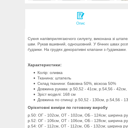
Опис
Сукня напівприлягаючого силуету, виконана зі штапел
шви. Рукав вшивний, одношовний. У бічних швах розта
ґудзики. На грудях декоративні клапани з ґудзиками. П
Характеристики:
Колір: оливка
Тканина: штапель
Склад тканини: бавовна 50%, віскоза 50%
Довжина рукава: р.50,52 - 41см, р.54,56 - 42см, 
Зріст моделі: 168 см
Довжина по спинці: р.50,52 - 130см, р.54,56 - 1
Орієнтовні виміри по готовому виробу
р.50: ОГ - 102см, ОТ - 102см, ОБ - 124см; ширина ру
р.52: ОГ - 106см, ОТ - 106см, ОБ - 128см; ширина ру
р.54: ОГ - 112см, ОТ - 112см, ОБ - 132см; ширина ру