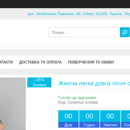
вул. Академіка Павлова, 44; індекс 61146, Харків, Ук
НТАКТИ
ДОСТАВКА ТА ОПЛАТА
ПОВЕРНЕННЯ ТА ОБМІН
–36%
Жіноча легка довга літня 
Готово до відправки
Код:
Севилья оливка
0
0
0
0
0
0
Днів
Годин
Хвилин
Се