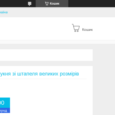
Кошик
раїна
Кошик
сукня зі штапеля великих розмірів
0
0
кунд