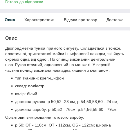
Готово до відправки
Опис
Характеристики
Відгуки про товар
Доставка
Опис
Двопредметна туніка прямого силуету. Складається з тонкої,
еластичної, трикотажної майки і шифонової накидки, які йдуть
окремо одна від одної. По спинці виконаний центральний
шов. Рукав втачний, одношовний на манжеті. У верхній
частині полиці виконана накладна кишеня з клапаном.
тип тканини: креп-шифон
склад: поліестр
колір: білий
довжина рукава: р.50,52 -23 см, р.54,56,58,60 - 24 см;
довжина виробу: р.50,52 - 76см; р.54,56,58,60 - 79см
Орієнтовні вимірювання готового виробу:
р.50: ОГ - 110см, ОТ - 112см, ОБ - 122см; ширина