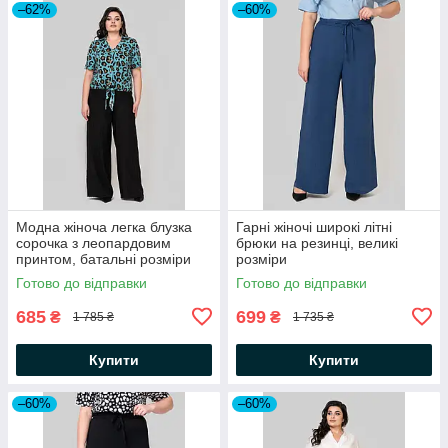
–62%
–60%
Модна жіноча легка блузка
Гарні жіночі широкі літні
сорочка з леопардовим
брюки на резинці, великі
принтом, батальні розміри
розміри
Готово до відправки
Готово до відправки
685
699
₴
₴
1 785 ₴
1 735 ₴
Купити
Купити
–60%
–60%