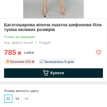
Багатошарова жіноча ошатна шифонова біла
туніка великих розмірів
Готово до відправки
Код: Дафна белий
Роздріб
785
₴
1 305 ₴
Економія
520 ₴
Залишилось
8 днів
Купити
Розмір жіночого одягу
52
54
58