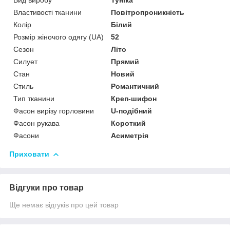
Вид виробу
Туніка
Властивості тканини
Повітропроникність
Колір
Білий
Розмір жіночого одягу (UA)
52
Сезон
Літо
Силует
Прямий
Стан
Новий
Стиль
Романтичний
Тип тканини
Креп-шифон
Фасон вирізу горловини
U-подібний
Фасон рукава
Короткий
Фасони
Асиметрія
Приховати
Відгуки про товар
Ще немає відгуків про цей товар