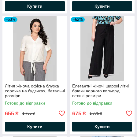
Купити
Купити
–63%
–62%
Літня жіноча офісна блузка
Елегантні жіночі широкі літні
сорочка на ґудзиках, батальні
брюки чорного кольору,
розміри
великі розміри
Готово до відправки
Готово до відправки
655
675
₴
₴
1 755 ₴
1 775 ₴
Купити
Купити