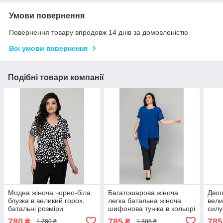
Умови повернення
Повернення товару впродовж 14 днів за домовленістю
Всі умови повернення
Подібні товари компанії
Модна жіноча чорно-біла
Багатошарова жіноча
Двоп
блузка в великий горох,
легка батальна жіноча
вели
батальні розміри
шифонова туніка в кольорі
силу
електрик
780
785
785
₴
₴
1 780 ₴
1 305 ₴