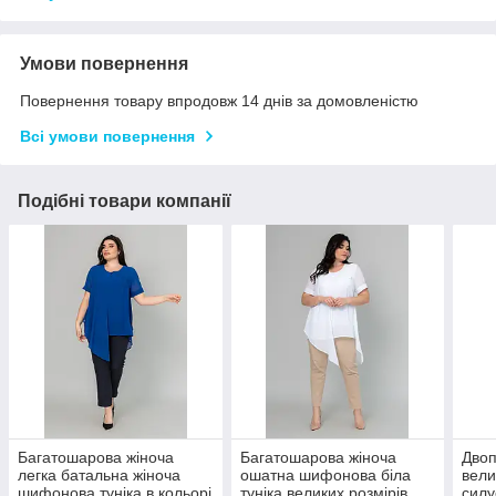
Умови повернення
Повернення товару впродовж 14 днів за домовленістю
Всі умови повернення
Подібні товари компанії
Багатошарова жіноча
Багатошарова жіноча
Двоп
легка батальна жіноча
ошатна шифонова біла
вели
шифонова туніка в кольорі
туніка великих розмірів
силу