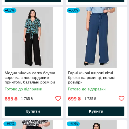
–62%
–60%
Модна жіноча легка блузка
Гарні жіночі широкі літні
сорочка з леопардовим
брюки на резинці, великі
принтом, батальні розміри
розміри
Готово до відправки
Готово до відправки
685
699
₴
₴
1 785 ₴
1 735 ₴
Купити
Купити
–60%
–60%