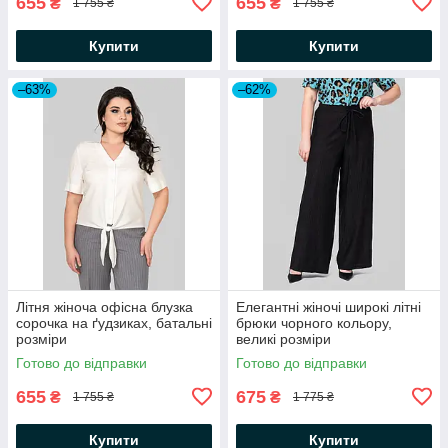
655
655
₴
₴
1 755 ₴
1 755 ₴
Купити
Купити
–63%
–62%
Літня жіноча офісна блузка
Елегантні жіночі широкі літні
сорочка на ґудзиках, батальні
брюки чорного кольору,
розміри
великі розміри
Готово до відправки
Готово до відправки
655
675
₴
₴
1 755 ₴
1 775 ₴
Купити
Купити