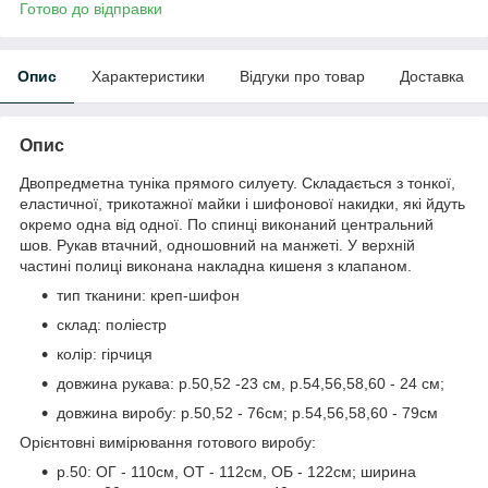
Готово до відправки
Опис
Характеристики
Відгуки про товар
Доставка
Опис
Двопредметна туніка прямого силуету. Складається з тонкої,
еластичної, трикотажної майки і шифонової накидки, які йдуть
окремо одна від одної. По спинці виконаний центральний
шов. Рукав втачний, одношовний на манжеті. У верхній
частині полиці виконана накладна кишеня з клапаном.
тип тканини: креп-шифон
склад: поліестр
колір: гірчиця
довжина рукава: р.50,52 -23 см, р.54,56,58,60 - 24 см;
довжина виробу: р.50,52 - 76см; р.54,56,58,60 - 79см
Орієнтовні вимірювання готового виробу:
р.50: ОГ - 110см, ОТ - 112см, ОБ - 122см; ширина