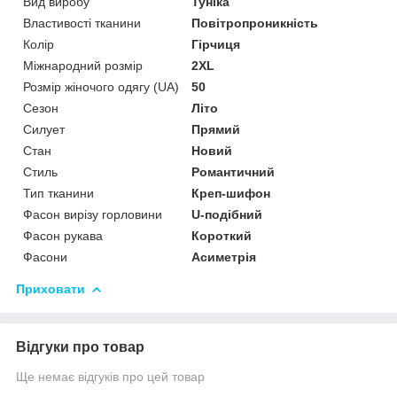
Вид виробу
Туніка
Властивості тканини
Повітропроникність
Колір
Гірчиця
Міжнародний розмір
2XL
Розмір жіночого одягу (UA)
50
Сезон
Літо
Силует
Прямий
Стан
Новий
Стиль
Романтичний
Тип тканини
Креп-шифон
Фасон вирізу горловини
U-подібний
Фасон рукава
Короткий
Фасони
Асиметрія
Приховати
Відгуки про товар
Ще немає відгуків про цей товар