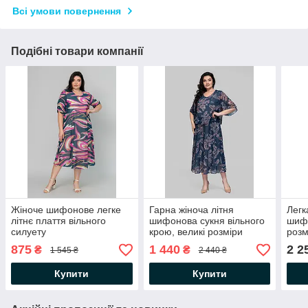
Всі умови повернення
Подібні товари компанії
Жіноче шифонове легке
Гарна жіноча літня
Легк
літнє плаття вільного
шифонова сукня вільного
шифо
силуету
крою, великі розміри
розм
875
1 440
2 2
₴
₴
1 545 ₴
2 440 ₴
Купити
Купити