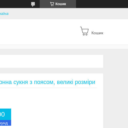
Кошик
раїна
Кошик
нна сукня з поясом, великі розміри
0
0
кунд