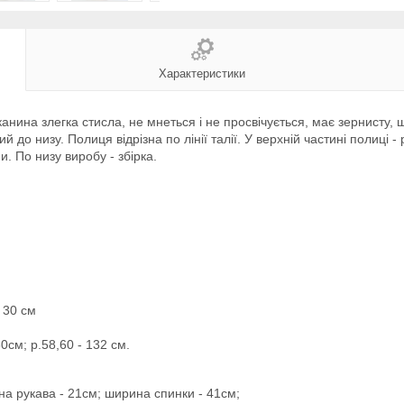
Характеристики
нина злегка стисла, не мнеться і не просвічується, має зернисту, шо
 до низу. Полиця відрізна по лінії талії. У верхній частині полиці -
и. По низу виробу - збірка.
- 30 см
0см; р.58,60 - 132 см.
на рукава - 21см; ширина спинки - 41см;