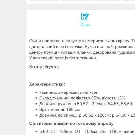
Опис
Сукня прилеглого силуету з американського крепу. Тка
центральний шов і виточки. Рукав втачной, розширений
центру полиці - імітація планки, декорована ґудзикам
У комплекті: пояс із тієї ж тканини.
Колір: бузок
Характеристики:
Тканина: американський креп
Склад тканини: поліестер 85%, віскоза 15%
Довжина рукава: р.50,52 - 29см; р.54,56, 58,60 
Зріст моделі: 168 см
Довжина по спинці: р.50,52 - 128см; р.54,56 - 13
Орієнтовні виміри по готовому виробу
р.50: ОГ - 106см, ОТ - 100см, ОБ - 118см; шири