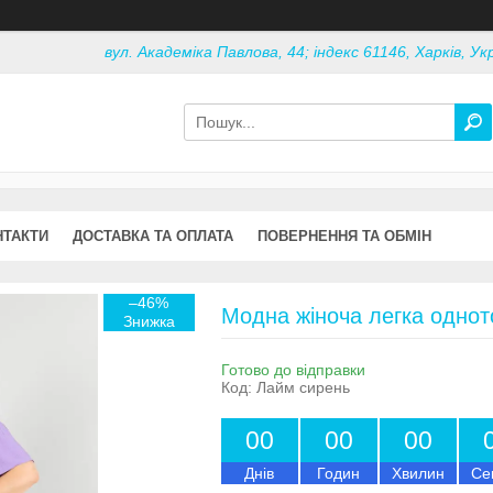
вул. Академіка Павлова, 44; індекс 61146, Харків, Ук
НТАКТИ
ДОСТАВКА ТА ОПЛАТА
ПОВЕРНЕННЯ ТА ОБМІН
–46%
Модна жіноча легка одното
Готово до відправки
Код:
Лайм сирень
0
0
0
0
0
0
Днів
Годин
Хвилин
Се