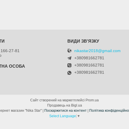
nikastar2018@gmail.com
 166-27-81
р
+380981662781
+380981662781
+380981662781
я
Сайт створений на маркетплейсі
Prom.ua
Продавець на Bigl.ua
Інтернет магазин "Nika Star" |
Поскаржитися на контент
|
Політика конфіденційно
Select Language
▼