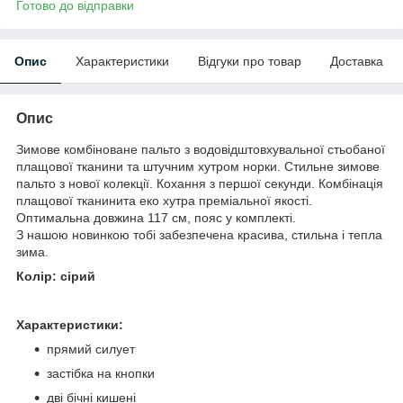
Готово до відправки
Опис
Характеристики
Відгуки про товар
Доставка
Опис
Зимове комбіноване пальто з водовідштовхувальної стьобаної
плащової тканини та штучним хутром норки. Стильне зимове
пальто з нової колекції. Кохання з першої секунди. Комбінація
плащової тканинита еко хутра преміальної якості.
Оптимальна довжина 117 см, пояс у комплекті.
З нашою новинкою тобі забезпечена красива, стильна і тепла
зима.
Колір: сірий
Характеристики:
прямий силует
застібка на кнопки
дві бічні кишені