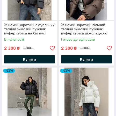
Жіночий короткий актуальний
Жіночий короткий вільний
теплий зимовий пуховик
теплий зимовий пуховик
пуфер куртка на біо пусі
пуфер куртка шоколадного
кольору на біо пуху
В наявності
Готово до відправки
2 300
2 300
₴
₴
6 200 ₴
6 200 ₴
Купити
Купити
–63%
–63%