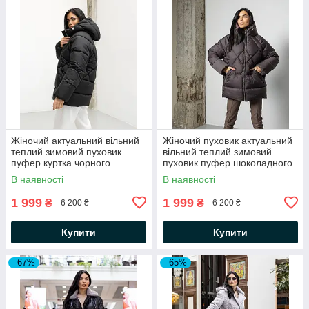
Жіночий актуальний вільний
Жіночий пуховик актуальний
теплий зимовий пуховик
вільний теплий зимовий
пуфер куртка чорного
пуховик пуфер шоколадного
кольору на біо пуху
кольору на біо пуху
В наявності
В наявності
1 999
1 999
₴
₴
6 200 ₴
6 200 ₴
Купити
Купити
–67%
–65%