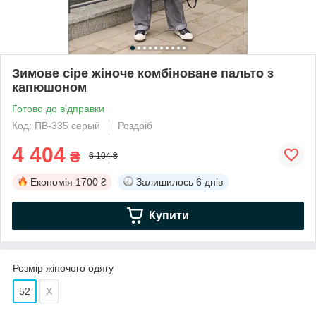
Зимове сіре жіноче комбіноване пальто з
капюшоном
Готово до відправки
Код: ПВ-335 серый
Роздріб
4 404
₴
6 104 ₴
Економія
1700 ₴
Залишилось
6 днів
Купити
Розмір жіночого одягу
52
Х