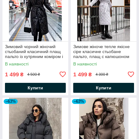
Зимовий чорний жіночий
Зимове жіноче тепле якісне
стьобаний класичний плащ
сіре класичне стьобане
пальто із хутряним коміром і
пальто, плащ с капюшоном
капюшоном
Мічиган
В наявності
В наявності
1 499
1 499
₴
₴
4 500 ₴
4 300 ₴
Купити
Купити
–63%
–63%