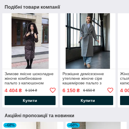
Подібні товари компанії
Зимове якісне шоколадне
Розкішне демісезонне
Жіно
жіноче комбіноване
утеплене жіноче сіре
стьо
пальто з капюшоном
кашемірове пальто з
кап
поясом
4 404
6 150
4 0
₴
₴
6 104 ₴
6 650 ₴
Купити
Купити
Акційні пропозиції та новинки
–68%
–68%