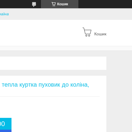
Кошик
раїна
Кошик
тепла куртка пуховик до коліна,
0
0