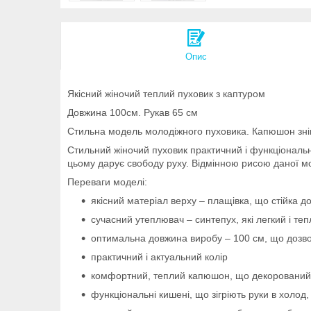
Опис
Якісний жіночий теплий пуховик з каптуром
Довжина 100см. Рукав 65 см
Стильна модель молодіжного пуховика. Капюшон зн
Стильний жіночий пуховик практичний і функціональн
цьому дарує свободу руху. Відмінною рисою даної мо
Переваги моделі:
якісний матеріал верху – плащівка, що стійка д
сучасний утеплювач – синтепух, які легкий і те
оптимальна довжина виробу – 100 см, що дозво
практичний і актуальний колір
комфортний, теплий капюшон, що декорований
функціональні кишені, що зігріють руки в холод