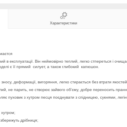
Характеристики
імаєтся
ий в експлуатації. Він неймовірно теплий, легко стпереться і очища
делі є її прямий силует, а також глибокий капюшон.
о зносу, деформації, вигоряння, легко стирається без втрати якостей
плий, не парить, не створює зайвого об'єму, добре переносить пранн
ляє пуховик з хутром песця поєднувати з спідницею, сукнями, легі
 хутром;
, збережуть дрібниця;