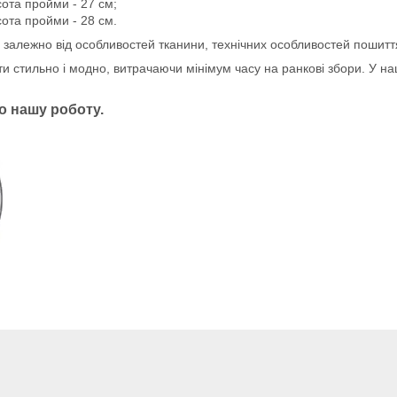
сота пройми - 27 см;
сота пройми - 28 см.
м залежно від особливостей тканини, технічних особливостей пошитт
ти стильно і модно, витрачаючи мінімум часу на ранкові збори. У н
о нашу роботу.