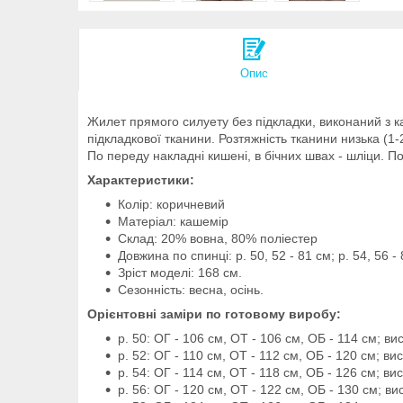
Опис
Жилет прямого силуету без підкладки, виконаний з ка
підкладкової тканини. Розтяжність тканини низька (1-
По переду накладні кишені, в бічних швах - шліци. По
Характеристики:
Колір: коричневий
Матеріал: кашемір
Склад: 20% вовна, 80% поліестер
Довжина по спинці: р. 50, 52 - 81 см; р. 54, 56 - 
Зріст моделі: 168 см.
Сезонність: весна, осінь.
Орієнтовні заміри по готовому виробу:
р. 50: ОГ - 106 см, ОТ - 106 см, ОБ - 114 см; ви
р. 52: ОГ - 110 см, ОТ - 112 см, ОБ - 120 см; ви
р. 54: ОГ - 114 см, ОТ - 118 см, ОБ - 126 см; ви
р. 56: ОГ - 120 см, ОТ - 122 см, ОБ - 130 см; ви