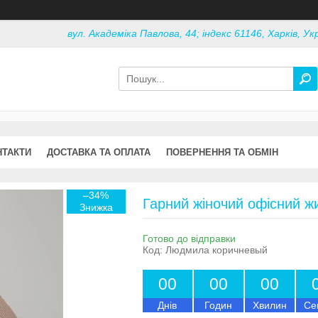
вул. Академіка Павлова, 44; індекс 61146, Харків, Ук
НТАКТИ
ДОСТАВКА ТА ОПЛАТА
ПОВЕРНЕННЯ ТА ОБМІН
–34%
Гарний жіночий офісний жи
Готово до відправки
Код:
Людмила коричневый
0
0
0
0
0
0
Днів
Годин
Хвилин
Се