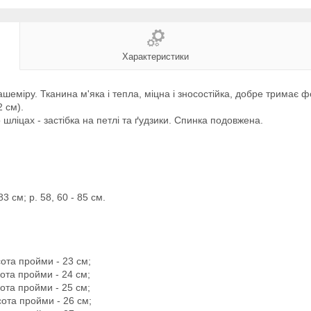
Характеристики
шеміру. Тканина м'яка і тепла, міцна і зносостійка, добре тримає 
2 см).
 шліцах - застібка на петлі та ґудзики. Спинка подовжена.
83 см; р. 58, 60 - 85 см.
сота пройми - 23 см;
сота пройми - 24 см;
сота пройми - 25 см;
сота пройми - 26 см;