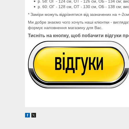
р. 58: ОГ - 124 см, ОТ - 126 см, ОБ - 134 см; ви
р. 60: ОГ - 128 см, ОТ - 130 см, ОБ - 138 см; ви
* Заміри можуть відрізнятися від зазначених на +-2с
Ми добре знаємо чого хочуть наші клієнтки - вигляда
формує наповнення магазину для Вас.
Тисніть на кнопку, щоб побачити відгуки пр