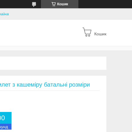
Кошик
раїна
Кошик
лет з кашеміру батальні розміри
0
0
кунд