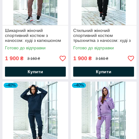
Шикарний жіночий
Стильний жіночий
спортивний костюм з
спортивний костюм
начосом: худі з капюшоном
трьохнитка з начосом: худі з
та штани
капюшоном та штани
Готово до відправки
Готово до відправки
1 900
1 900
₴
₴
3 160 ₴
3 160 ₴
Купити
Купити
–40%
–40%