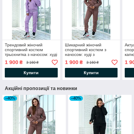
Трендовий жіночий
Шикарний жіночий
Акту
спортивний костюм
спортивний костюм з
спор
трьохнитка з начосом: худі
начосом: худі з
кап
з капюшоном та штани
капюшоном та штани
1 900
1 900
1 9
₴
₴
3 160 ₴
3 160 ₴
Купити
Купити
Акційні пропозиції та новинки
–40%
–40%