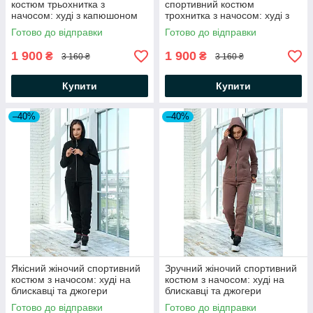
костюм трьохнитка з
спортивний костюм
начосом: худі з капюшоном
трохнитка з начосом: худі з
та штани
капюшоном та штани
Готово до відправки
Готово до відправки
1 900
1 900
₴
₴
3 160 ₴
3 160 ₴
Купити
Купити
–40%
–40%
Якісний жіночий спортивний
Зручний жіночий спортивний
костюм з начосом: худі на
костюм з начосом: худі на
блискавці та джогери
блискавці та джогери
Готово до відправки
Готово до відправки