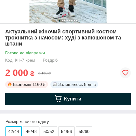
Актуальний жіночий спортивний костюм
трохнитка з начосом: худі з капюшоном та
штани
Готово до відправки
Код: КН-7 крем
Роздріб
2 000
₴
3 160 ₴
Економія
1160 ₴
Залишилось
8 днів
Купити
Розмір жіночого одягу
42/44
46/48
50/52
54/56
58/60