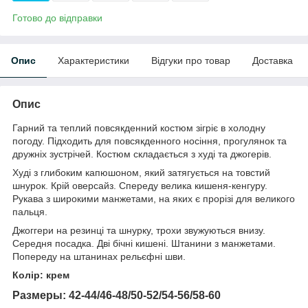
Готово до відправки
Опис
Характеристики
Відгуки про товар
Доставка
Опис
Гарний та теплий повсякденний костюм зігріє в холодну
погоду. Підходить для повсякденного носіння, прогулянок та
дружніх зустрічей. Костюм складається з худі та джогерів.
Худі з глибоким капюшоном, який затягується на товстий
шнурок. Крій оверсайз. Спереду велика кишеня-кенгуру.
Рукава з широкими манжетами, на яких є прорізі для великого
пальця.
Джоггери на резинці та шнурку, трохи звужуються внизу.
Середня посадка. Дві бічні кишені. Штанини з манжетами.
Попереду на штанинах рельєфні шви.
Колір: крем
Размеры: 42-44/46-48/50-52/54-56/58-60