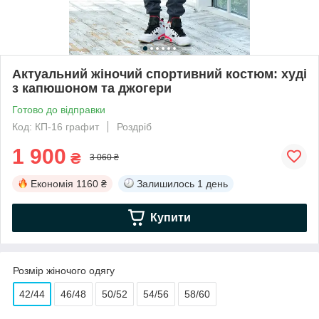
Актуальний жіночий спортивний костюм: худі
з капюшоном та джогери
Готово до відправки
Код: КП-16 графит
Роздріб
1 900
₴
3 060 ₴
Економія
1160 ₴
Залишилось
1 день
Купити
Розмір жіночого одягу
42/44
46/48
50/52
54/56
58/60