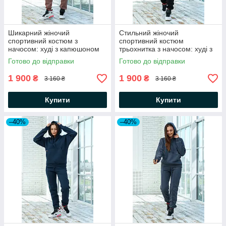
Шикарний жіночий
Стильний жіночий
спортивний костюм з
спортивний костюм
начосом: худі з капюшоном
трьохнитка з начосом: худі з
та штани
капюшоном та штани
Готово до відправки
Готово до відправки
1 900
1 900
₴
₴
3 160 ₴
3 160 ₴
Купити
Купити
–40%
–40%