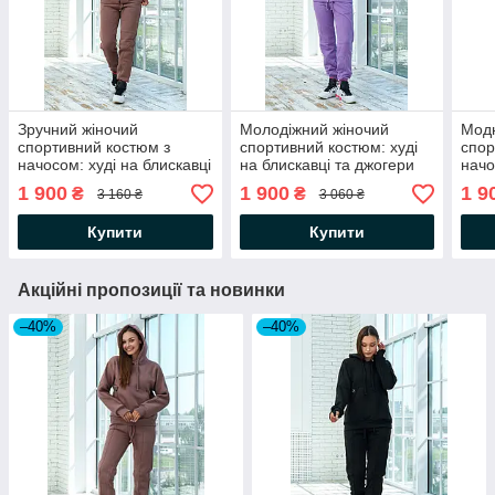
Зручний жіночий
Молодіжний жіночий
Модн
спортивний костюм з
спортивний костюм: худі
спор
начосом: худі на блискавці
на блискавці та джогери
начо
та джогери
та д
1 900
1 900
1 9
₴
₴
3 160 ₴
3 060 ₴
Купити
Купити
Акційні пропозиції та новинки
–40%
–40%