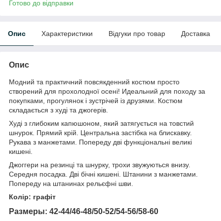
Готово до відправки
Опис
Характеристики
Відгуки про товар
Доставка
Опис
Модний та практичний повсякденний костюм просто
створений для прохолодної осені! Идеальний для походу за
покупками, прогулянок і зустрічей із друзями. Костюм
складається з худі та джогерів.
Худі з глибоким капюшоном, який затягується на товстий
шнурок. Прямий крій. Центральна застібка на блискавку.
Рукава з манжетами. Попереду дві функціональні великі
кишені.
Джоггери на резинці та шнурку, трохи звужуються внизу.
Середня посадка. Дві бічні кишені. Штанини з манжетами.
Попереду на штанинах рельєфні шви.
Колір: графіт
Размеры: 42-44/46-48/50-52/54-56/58-60