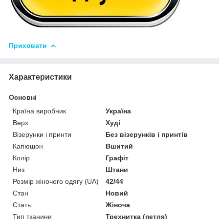
Приховати
Характеристики
Основні
Країна виробник
Україна
Верх
Худі
Візерунки і принти
Без візерунків і принтів
Капюшон
Вшитий
Колір
Графіт
Низ
Штани
Розмір жіночого одягу (UA)
42/44
Стан
Новий
Стать
Жіноча
Тип тканини
Трехнитка (петля)