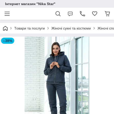
Інтернет магазин "Nika Star"
Товари та послуги
Жіночі сукні та костюми
Жіночі сп
–38%