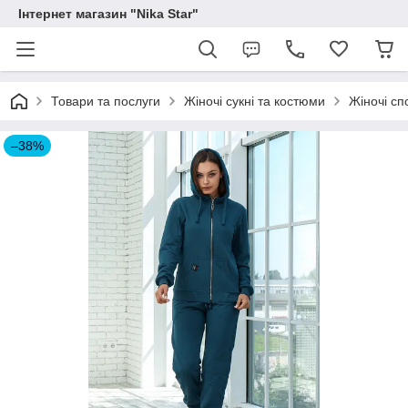
Інтернет магазин "Nika Star"
Товари та послуги
Жіночі сукні та костюми
Жіночі сп
–38%