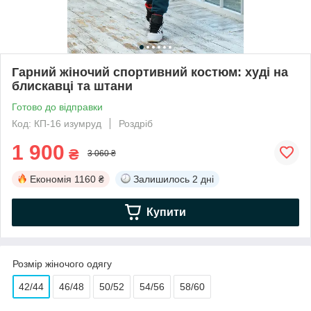
Гарний жіночий спортивний костюм: худі на
блискавці та штани
Готово до відправки
Код: КП-16 изумруд
Роздріб
1 900
₴
3 060 ₴
Економія
1160 ₴
Залишилось
2 дні
Купити
Розмір жіночого одягу
42/44
46/48
50/52
54/56
58/60