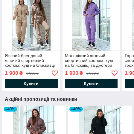
Якісний брендовий
Молодіжний жіночий
Гарн
жіночий спортивний
спортивний костюм: худі
спор
костюм: худі на блискавці
на блискавці та джогери
трох
та джогери
з ка
1 900
1 900
1 9
₴
₴
3 060 ₴
3 060 ₴
Купити
Купити
Акційні пропозиції та новинки
–40%
–40%