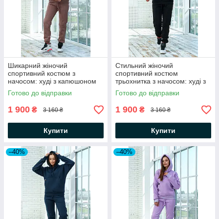
Шикарний жіночий
Стильний жіночий
спортивний костюм з
спортивний костюм
начосом: худі з капюшоном
трьохнитка з начосом: худі з
та штани
капюшоном та штани
Готово до відправки
Готово до відправки
1 900
1 900
₴
₴
3 160 ₴
3 160 ₴
Купити
Купити
–40%
–40%