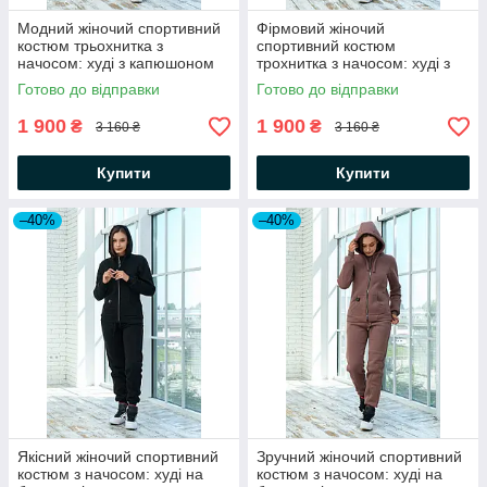
Модний жіночий спортивний
Фірмовий жіночий
костюм трьохнитка з
спортивний костюм
начосом: худі з капюшоном
трохнитка з начосом: худі з
та штани
капюшоном та штани
Готово до відправки
Готово до відправки
1 900
1 900
₴
₴
3 160 ₴
3 160 ₴
Купити
Купити
–40%
–40%
Якісний жіночий спортивний
Зручний жіночий спортивний
костюм з начосом: худі на
костюм з начосом: худі на