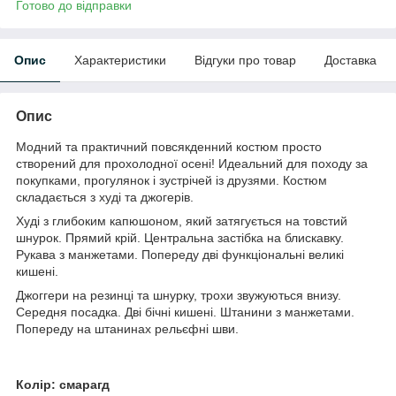
Готово до відправки
Опис
Характеристики
Відгуки про товар
Доставка
Опис
Модний та практичний повсякденний костюм просто
створений для прохолодної осені! Идеальний для походу за
покупками, прогулянок і зустрічей із друзями. Костюм
складається з худі та джогерів.
Худі з глибоким капюшоном, який затягується на товстий
шнурок. Прямий крій. Центральна застібка на блискавку.
Рукава з манжетами. Попереду дві функціональні великі
кишені.
Джоггери на резинці та шнурку, трохи звужуються внизу.
Середня посадка. Дві бічні кишені. Штанини з манжетами.
Попереду на штанинах рельєфні шви.
Колір: смарагд