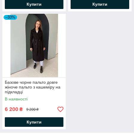
Купити
Купити
–33%
Базове чорне пальто довге
жіноче пальто з кашеміру на
підкладці
В наявності
6 200
₴
9 200 ₴
Купити