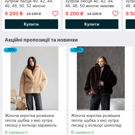
хутром песця 40, 42, 44,
хутром песця 40, 42, 44,
хутр
46, 48, 50, 52 жіноче
46, 48, 50 жіноче зимове
46, 
зимове пальто з кашеміру
пальто з кашеміру
зимо
9 200
9 200
9 5
₴
₴
14 100 ₴
14 100 ₴
Купити
Купити
Акційні пропозиції та новинки
–39%
–39%
Жіноча коротка розкішна
Жіноча коротка розкішна
тепла шубка з еко хутра
тепла шубка з еко хутра
лисиці у кольорі карамель
лисиці у кольорі шоколад
В наявності
В наявності