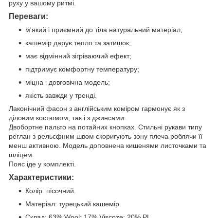
руху у вашому ритмі.
Переваги:
м'який і приємний до тіла натуральний матеріал;
кашемір дарує тепло та затишок;
має відмінний зігріваючий ефект;
підтримує комфортну температуру;
міцна і довговічна модель;
якість завжди у тренді.
Лаконічний фасон з англійським коміром гармонує як з
діловим костюмом, так і з джинсами.
Двобортне пальто на потайних кнопках. Стильні рукави типу
реглан з рельєфним швом скоригують зону плеча роблячи її
менш активною. Модель доповнена кишенями листочками та
шліцем.
Пояс іде у комплекті.
Характеристики:
Колір: пісочний.
Матеріал: турецький кашемір.
Склад: 63% Wool; 17% Viscoze; 20% PL.