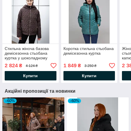
Стильна жіноча базова
Коротка стильна стьобана
Жіно
демісезонна стьобана
демісезонна куртка
стьо
куртка у шоколадному
кап
кольорі
2 824
1 849
2 3
₴
₴
4 124 ₴
3 250 ₴
Купити
Купити
Акційні пропозиції та новинки
–60%
–60%