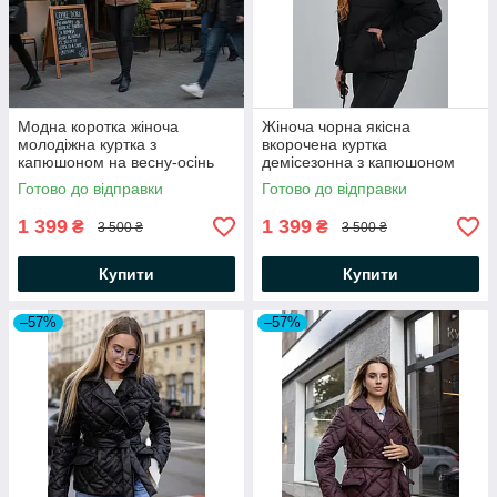
Модна коротка жіноча
Жіноча чорна якісна
молодіжна куртка з
вкорочена куртка
капюшоном на весну-осінь
демісезонна з капюшоном
Готово до відправки
Готово до відправки
1 399
1 399
₴
₴
3 500 ₴
3 500 ₴
Купити
Купити
–57%
–57%