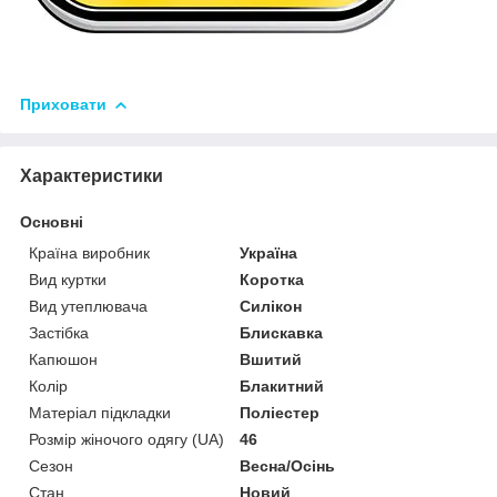
Приховати
Характеристики
Основні
Країна виробник
Україна
Вид куртки
Коротка
Вид утеплювача
Силікон
Застібка
Блискавка
Капюшон
Вшитий
Колір
Блакитний
Матеріал підкладки
Поліестер
Розмір жіночого одягу (UA)
46
Сезон
Весна/Осінь
Стан
Новий