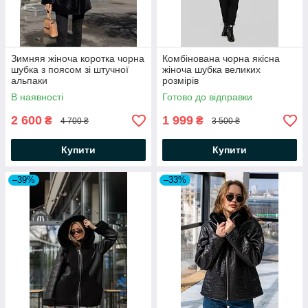
Зимняя жіноча коротка чорна
Комбінована чорна якісна
шубка з поясом зі штучної
жіноча шубка великих
альпаки
розмірів
В наявності
Готово до відправки
2 600
1 999
₴
₴
4 700 ₴
3 500 ₴
Купити
Купити
–39%
–33%