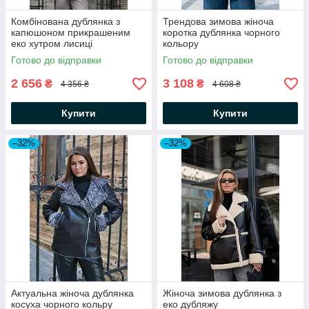
Комбінована дублянка з
Трендова зимова жіноча
капюшоном прикрашеним
коротка дублянка чорного
еко хутром лисиці
кольору
Готово до відправки
Готово до відправки
2 656
3 108
₴
₴
4 356 ₴
4 608 ₴
Купити
Купити
–32%
–32%
Актуальна жіноча дублянка
Жіноча зимова дублянка з
косуха чорного кольру
еко дубляжу