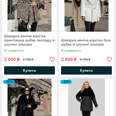
Шикарна жіноча коротка
принтована шубка леопард зі
Шикарна жіноча коротка біла
штучної альпаки
шубка зі штучної альпаки
В наявності
В наявності
2 600
2 600
₴
₴
4 700 ₴
4 700 ₴
Купити
Купити
–45%
–43%