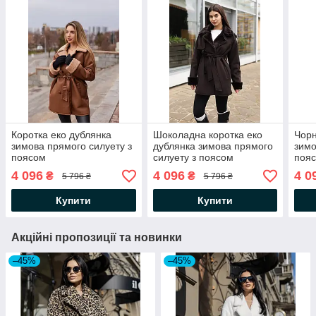
Коротка еко дублянка
Шоколадна коротка еко
Чорн
зимова прямого силуету з
дублянка зимова прямого
зимо
поясом
силуету з поясом
поя
4 096
4 096
4 0
₴
₴
5 796 ₴
5 796 ₴
Купити
Купити
Акційні пропозиції та новинки
–45%
–45%