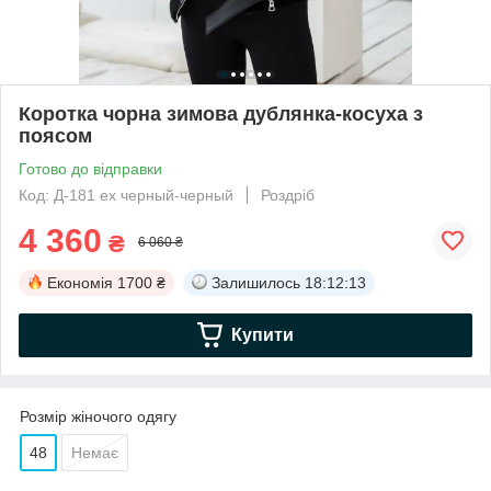
Коротка чорна зимова дублянка-косуха з
поясом
Готово до відправки
Код: Д-181 ех черный-черный
Роздріб
4 360
₴
6 060 ₴
Економія
1700 ₴
Залишилось
18:12:12
Купити
Розмір жіночого одягу
48
Немає