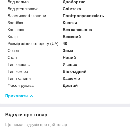
Вид пальто
Двобортне
Вид утеплювача
Слімтекс
Властивості тканини
Повітропроникність
Застібка
Кнопки
Капюшон
Без капюшона
Колір
Бежевий
Розмір жіночого одягу (UA)
40
Сезон
Зима
Стан
Новий
Тип кишень
У швах
Тип коміра
Відкладний
Тип тканини
Кашемір
Фасон рукава
Довгий
Приховати
Відгуки про товар
Ще немає відгуків про цей товар