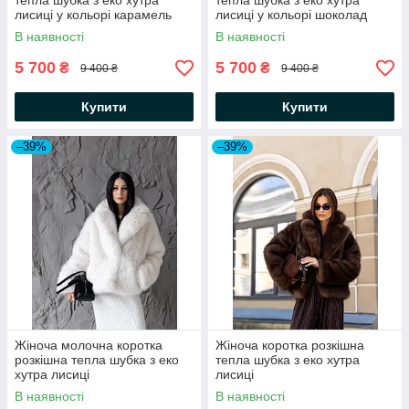
тепла шубка з еко хутра
тепла шубка з еко хутра
лисиці у кольорі карамель
лисиці у кольорі шоколад
В наявності
В наявності
5 700
5 700
₴
₴
9 400 ₴
9 400 ₴
Купити
Купити
–39%
–39%
Жіноча молочна коротка
Жіноча коротка розкішна
розкішна тепла шубка з еко
тепла шубка з еко хутра
хутра лисиці
лисиці
В наявності
В наявності