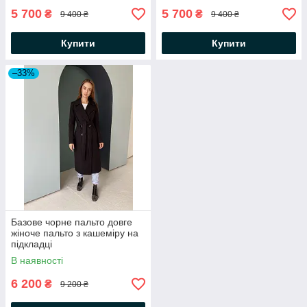
5 700
5 700
₴
₴
9 400 ₴
9 400 ₴
Купити
Купити
–33%
Базове чорне пальто довге
жіноче пальто з кашеміру на
підкладці
В наявності
6 200
₴
9 200 ₴