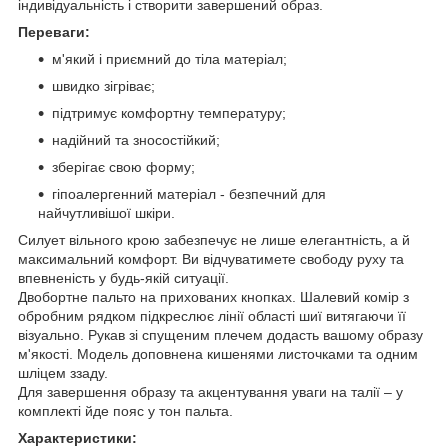
індивідуальність і створити завершений образ.
Переваги:
м'який і приємний до тіла матеріал;
швидко зігріває;
підтримує комфортну температуру;
надійний та зносостійкий;
зберігає свою форму;
гіпоалергенний матеріал - безпечний для
найчутливішої шкіри.
Силует вільного крою забезпечує не лише елегантність, а й
максимальний комфорт. Ви відчуватимете свободу руху та
впевненість у будь-якій ситуації.
Двобортне пальто на прихованих кнопках. Шалевий комір з
обробним рядком підкреслює лінії області шиї витягаючи її
візуально. Рукав зі спущеним плечем додасть вашому образу
м'якості. Модель доповнена кишенями листочками та одним
шліцем ззаду.
Для завершення образу та акцентування уваги на талії – у
комплекті йде пояс у тон пальта.
Характеристики: