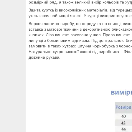
розмірний ряд, а також великий вибір кольорів та х
Зшита куртка із високоякісних матеріалів, від турец
утеплювач найвищої якості. У куртці використовуєть
Верхня частина виробу, по переду та по спинці, вико
вставка з матової тканини з декоративною блискавкою
кнопках. Ліва кишеня захована у шов. Права кишеня
липучці з бензиновим відливом. Під центральною блис
замовити в таких хутрах: штучна чорнобурка з чорно
Натуральне хутро високої якості від виробника – Фі
довжина рукава.