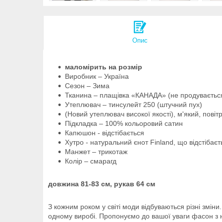
Опис
маломірить на розмір
Виробник – Україна
Сезон – Зима
Тканина – плащівка «КАНАДА» (не продувається
Утеплювач – тинсулейт 250 (штучний пух)
(Новий утеплювач високої якості), м'який, повіт
Підкладка – 100% кольоровий сатин
Капюшон - відстібається
Хутро - натуральний єнот Finland, що відстібаєт
Манжет – трикотаж
Колір – смарагд
довжина 81-83 см, рукав 64 см
З кожним роком у світі моди відбуваються різні зміни
одному виробі. Пропонуємо до вашої уваги фасон з н