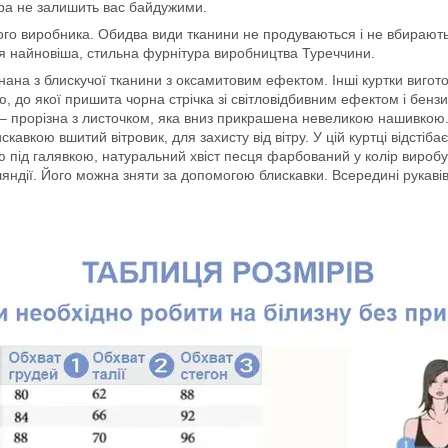
утра не залишить вас байдужими.
ького виробника. Обидва види тканини не продуваються і не вбирают
ся найновіша, стильна фурнітура виробництва Туреччини.
нана з блискучої тканини з оксамитовим ефектом. Інші куртки вигото
, до якої пришита чорна стрічка зі світловідбивним ефектом і бензи
 – прорізна з листочком, яка вниз прикрашена невеликою нашивкою.
кавкою вшитий вітровик, для захисту від вітру. У цій куртці відсті
ю під галявкою, натуральний хвіст песця фарбований у колір виробу
нляндії. Його можна зняти за допомогою блискавки. Всередині рукав