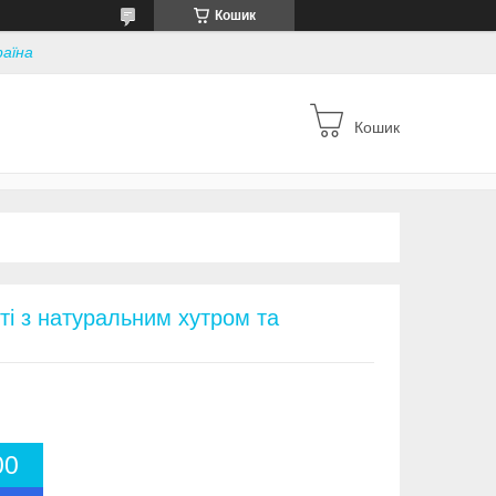
Кошик
раїна
Кошик
ті з натуральним хутром та
0
0