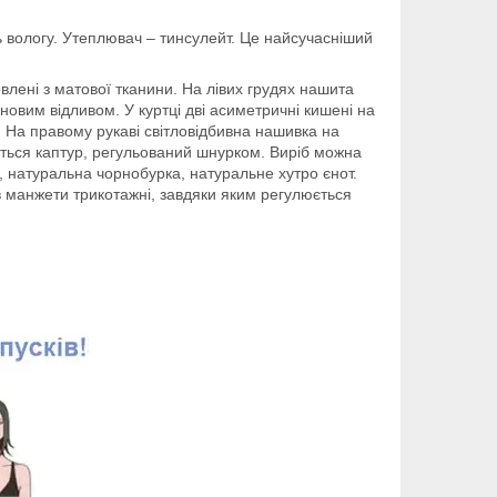
ь вологу. Утеплювач – тинсулейт. Це найсучасніший
влені з матової тканини. На лівих грудях нашита
новим відливом. У куртці дві асиметричні кишені на
 На правому рукаві світловідбивна нашивка на
бається каптур, регульований шнурком. Виріб можна
, натуральна чорнобурка, натуральне хутро єнот.
ів манжети трикотажні, завдяки яким регулюється