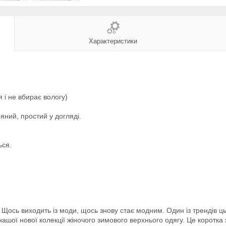
Характеристики
 і не вбирає вологу)
ряний, простий у догляді.
ься.
. Щось виходить із моди, щось знову стає модним. Один із трендів ць
ашої нової колекції жіночого зимового верхнього одягу. Це коротка