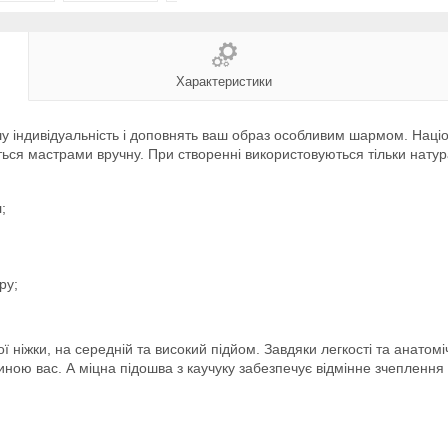
Характеристики
 індивідуальність і доповнять ваш образ особливим шармом. Націон
ься мастрами вручну. При створенні використовуються тільки натура
;
ру;
ніжки, на середній та високий підйом. Завдяки легкості та анатомічн
стиною вас. А міцна підошва з каучуку забезпечує відмінне зчепленн