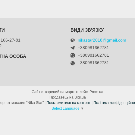
nikastar2018@gmail.com
 166-27-81
р
+380981662781
+380981662781
+380981662781
я
Сайт створений на маркетплейсі
Prom.ua
Продавець на Bigl.ua
Інтернет магазин "Nika Star" |
Поскаржитися на контент
|
Політика конфіденційно
Select Language
▼