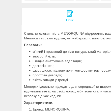
Опис
Стиль та елегантність MENORQUINA підкреслять вашу
Menorca так само відоме, як «абаркасі». виготовляєт
Переваги:
м'який і приємний до тіла натуральний матеріал
зносостійкість;
швидка анатомічна адаптація;
довговічність;
шкіра дихає підтримуючи комфортну температу
простота догляду;
якість завжди у тренді.
Менорки ідеально підходять для середньої та широкої 
відчуватимете їх на своїх ногах, ніби вони стали ча
безпеку під час ходьби.
Характеристики:
Бренд: MENORQUINA.