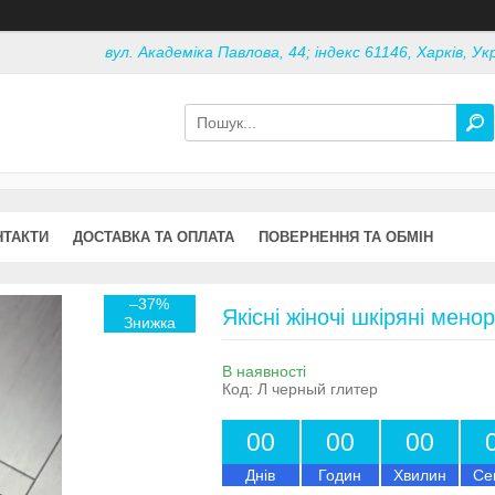
вул. Академіка Павлова, 44; індекс 61146, Харків, Ук
НТАКТИ
ДОСТАВКА ТА ОПЛАТА
ПОВЕРНЕННЯ ТА ОБМІН
–37%
Якісні жіночі шкіряні менор
В наявності
Код:
Л черный глитер
0
0
0
0
0
0
Днів
Годин
Хвилин
Се