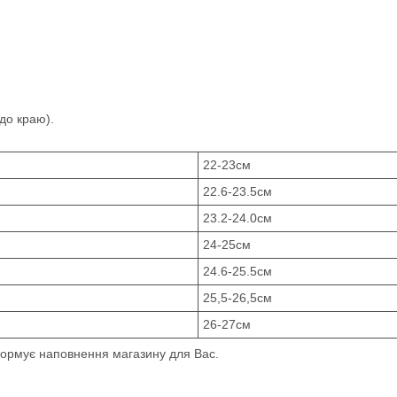
 до краю).
22-23см
22.6-23.5см
23.2-24.0см
24-25см
24.6-25.5см
25,5-26,5см
26-27см
формує наповнення магазину для Вас.