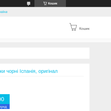
Кошик
раїна
Кошик
ки чорні Іспанія, оригінал
0
0
кунд