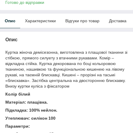
Готово до відправки
Опис
Характеристики
Відгуки про товар
Доставка
Опис
Куртка жіноча демісезонна, виготовлена з плащової тканини зі
стібкою, прямого силуету з втачними рукавами. Комір –
відкладна стійка. Куртка декорована по боці кольоровою
тканиною, нашивкою та функціональною кишенею на лівому
рукаві, на таємній блискавці. Кишені – прорізні на тасьмі
«блискавка». Застібка центральна на двосторонню блискавку.
Внизу куртки куліса з фіксатором
Колір білий
Матеріал: плащівка.
Підкладка: 100% нейлон.
Утеплювач: силікон 100
Параметри: