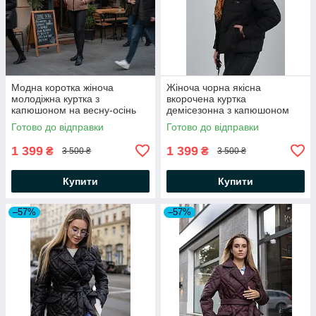
Модна коротка жіноча
Жіноча чорна якісна
молодіжна куртка з
вкорочена куртка
капюшоном на весну-осінь
демісезонна з капюшоном
Готово до відправки
Готово до відправки
1 399
1 399
₴
₴
3 500 ₴
3 500 ₴
Купити
Купити
–57%
–57%