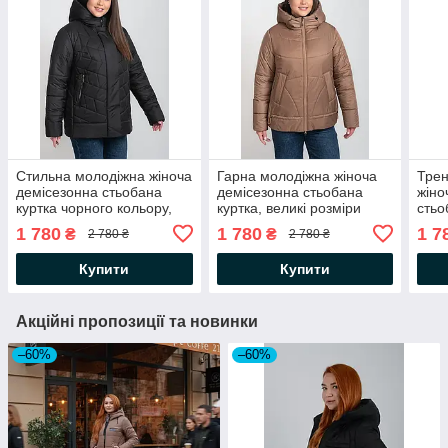
Стильна молодіжна жіноча
Гарна молодіжна жіноча
Трен
демісезонна стьобана
демісезонна стьобана
жіно
куртка чорного кольору,
куртка, великі розміри
стьо
великі розміри
капю
1 780
1 780
1 7
₴
₴
2 780 ₴
2 780 ₴
розм
Купити
Купити
Акційні пропозиції та новинки
–60%
–60%