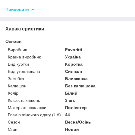
Приховати
Характеристики
Основні
Виробник
Favoritti
Країна виробник
Україна
Вид куртки
Коротка
Вид утеплювача
Силікон
Застібка
Блискавка
Капюшон
Без капюшона
Колір
Білий
Кількість кишень
3 шт.
Матеріал підкладки
Поліестер
Розмір жіночого одягу (UA)
44
Сезон
Весна/Осінь
Стан
Новий