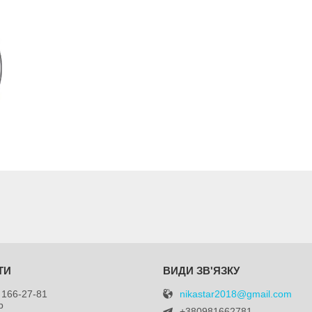
nikastar2018@gmail.com
 166-27-81
р
+380981662781