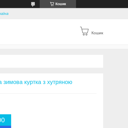
Кошик
раїна
Кошик
 зимова куртка з хутряною
0
0