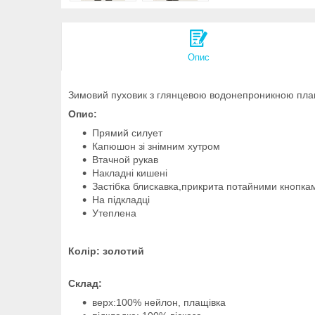
Опис
Зимовий пуховик з глянцевою водонепроникною плащ
Опис:
Прямий силует
Капюшон зі знімним хутром
Втачной рукав
Накладні кишені
Застібка блискавка,прикрита потайними кнопка
На підкладці
Утеплена
Колір: золотий
Склад:
верх:100% нейлон, плащівка