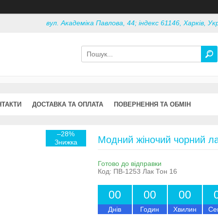
вул. Академіка Павлова, 44; індекс 61146, Харків, Ук
НТАКТИ
ДОСТАВКА ТА ОПЛАТА
ПОВЕРНЕННЯ ТА ОБМІН
–28%
Модний жіночий чорний л
Готово до відправки
Код:
ПВ-1253 Лак Тон 16
0
0
0
0
0
0
Днів
Годин
Хвилин
Се