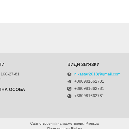
nikastar2018@gmail.com
 166-27-81
р
+380981662781
+380981662781
+380981662781
я
Сайт створений на маркетплейсі
Prom.ua
Продавець на Bigl.ua