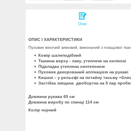
Опис
ОПИС І ХАРАКТЕРИСТИКИ
Пуховик жіночий зимовий, виконаний з плащової тка
Комір шалеподібний
Тканина верху - лаку, утеплене на силіконі
Підкладка утеплена синтепоном
Пуховик декорований аплікацією на рукаві
Кишені – у рельєфі на потайну тасьму «бли
Застібка зміщена двобортна на 5 пар проби
Довжина рукава 65 см
Довжина виробу по спинці 114 см
Колір чорний