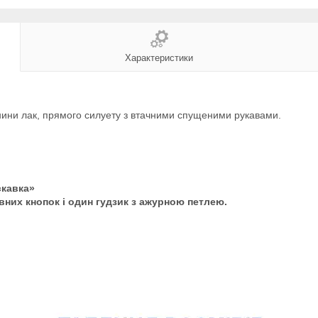
Характеристики
нини лак, прямого силуету з втачними спущеними рукавами.
скавка»
вних кнопок і один гудзик з ажурною петлею.