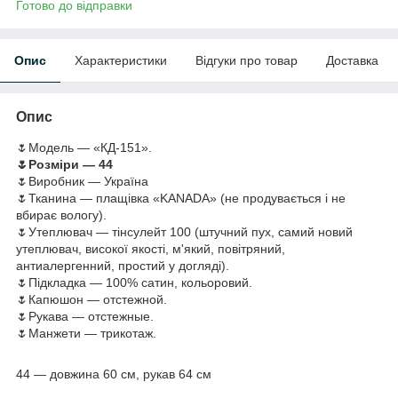
Готово до відправки
Опис
Характеристики
Відгуки про товар
Доставка
Опис
🌷Модель — «КД-151».
🌷Розміри — 44
🌷Виробник — Україна
🌷Тканина — плащівка «KANADA» (не продувається і не
вбирає вологу).
🌷Утеплювач — тінсулейт 100 (штучний пух, самий новий
утеплювач, високої якості, м'який, повітряний,
антиалергенний, простий у догляді).
🌷Підкладка — 100% сатин, кольоровий.
🌷Капюшон — отстежной.
🌷Рукава — отстежные.
🌷Манжети — трикотаж.
44 — довжина 60 см, рукав 64 см