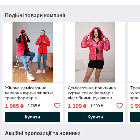
Подібні товари компанії
Жіноча демісезонна
Демісезонна практична
Трен
червона куртка жилетка
куртка трансформер з
курт
трансформер з
відстібними рукавами
тра
відстібними рукавами
1 965
1 199
1 5
₴
₴
2 765 ₴
1 999 ₴
Купити
Купити
Акційні пропозиції та новинки