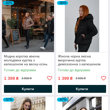
–60%
–60%
Модна коротка жіноча
Жіноча чорна якісна
молодіжна куртка з
вкорочена куртка
капюшоном на весну-осінь
демісезонна з капюшоном
Готово до відправки
Готово до відправки
1 399
1 399
₴
₴
3 500 ₴
3 500 ₴
Купити
Купити
–57%
–57%