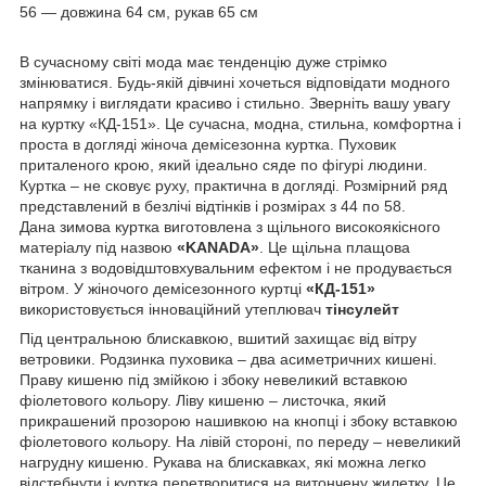
56 — довжина 64 см, рукав 65 см
В сучасному світі мода має тенденцію дуже стрімко
змінюватися. Будь-якій дівчині хочеться відповідати модного
напрямку і виглядати красиво і стильно. Зверніть вашу увагу
на куртку «КД-151». Це сучасна, модна, стильна, комфортна і
проста в догляді жіноча демісезонна куртка. Пуховик
приталеного крою, який ідеально сяде по фігурі людини.
Куртка – не сковує руху, практична в догляді. Розмірний ряд
представлений в безлічі відтінків і розмірах з 44 по 58.
Дана зимова куртка виготовлена з щільного високоякісного
матеріалу під назвою
«
KANADA
»
. Це щільна плащова
тканина з водовідштовхувальним ефектом і не продувається
вітром. У жіночого демісезонного куртці
«КД-151»
використовується інноваційний утеплювач
тінсулейт
Під центральною блискавкою, вшитий захищає від вітру
ветровики. Родзинка пуховика – два асиметричних кишені.
Праву кишеню під змійкою і збоку невеликий вставкою
фіолетового кольору. Ліву кишеню – листочка, який
прикрашений прозорою нашивкою на кнопці і збоку вставкою
фіолетового кольору. На лівій стороні, по переду – невеликий
нагрудну кишеню. Рукава на блискавках, які можна легко
відстебнути і куртка перетворитися на витончену жилетку. Це